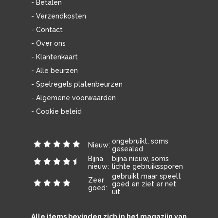
- Betalen
- Verzendkosten
- Contact
- Over ons
- Klantenkaart
- Alle beurzen
- Spelregels platenbeurzen
- Algemene voorwaarden
- Cookie beleid
ongebruikt, soms
Nieuw:
gesealed
Bijna
bijna nieuw, soms
nieuw:
lichte gebruikssporen
gebruikt maar speelt
Zeer
goed en ziet er net
goed:
uit
Alle items bevinden zich in het magazijn van