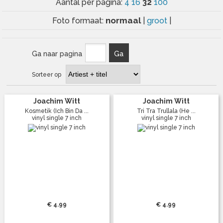
32
Aantal per pagina:
4
16
100
normaal
Foto formaat:
|
groot
|
Ga naar pagina
Ga
Sorteer op
Joachim Witt
Joachim Witt
Kosmetik (Ich Bin Da ...
Tri Tra Trullala (He ...
vinyl single 7 inch
vinyl single 7 inch
€ 4.99
€ 4.99