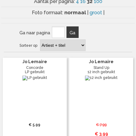
32
Aantal per pagina:
4
16
100
normaal
Foto formaat:
|
groot
|
Ga naar pagina
Ga
Sorteer op
Jo Lemaire
Jo Lemaire
Concorde
Stand Up
LP gebruikt
12 inch gebruikt
€ 5.99
€ 7.99
€ 3.99