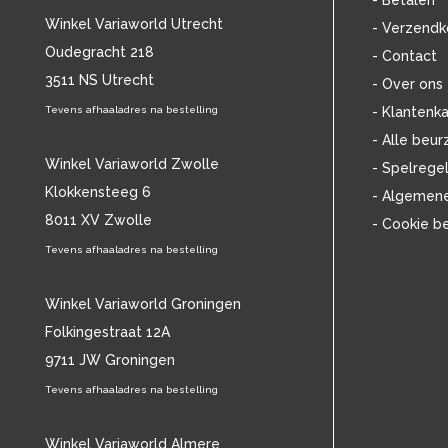
- Betalen
BOB DYLAN
(33)
Winkel Variaworld Utrecht
- Verzendk
BOB MARLEY & THE WAILERS
(13)
Oudegracht 218
- Contact
BOLLAND & BOLLAND
(12)
3511 NS Utrecht
BONEY M.
(18)
- Over ons
BONNIE ST. CLAIRE
(17)
Tevens afhaaladres na bestelling
- Klantenka
BONNIE TYLER
(11)
- Alle beur
BRANT BJORK
(11)
Winkel Variaworld Zwolle
- Spelrege
BRIAN JONESTOWN MASSACRE
(13)
Klokkensteeg 6
- Algemen
BROTHERHOOD OF MAN
(11)
8011 XV Zwolle
- Cookie b
BRYAN FERRY
(13)
BUCKS FIZZ
Tevens afhaaladres na bestelling
(11)
BUDDY HOLLY
(13)
BZN
(30)
Winkel Variaworld Groningen
C
(2375)
Folkingestraat 12A
CAMEL
(11)
9711 JW Groningen
CAT STEVENS
(19)
Tevens afhaaladres na bestelling
CHARLES MINGUS
(20)
CHET BAKER
(58)
CHILD
Winkel Variaworld Almere
(11)