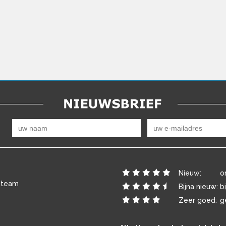
Nieuw:
o
 team
Bijna nieuw:
b
Zeer goed:
g