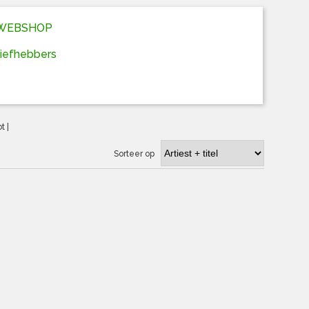
D WEBSHOP
liefhebbers
ot
|
Sorteer op