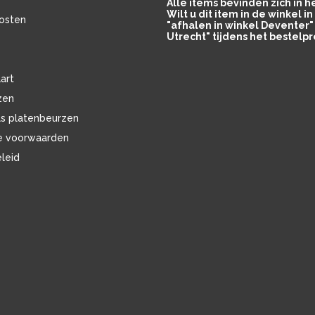
Alle items bevinden zich in 
Wilt u dit item in de winkel 
osten
"afhalen in winkel Deventer" 
Utrecht" tijdens het bestelpr
art
zen
ls platenbeurzen
e voorwaarden
eleid