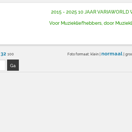
2015 - 2025 10 JAAR VARIAWORL
Voor Muziekliefhebbers, door Muziek
32
normaal
6
100
Foto formaat:
klein
|
|
gro
Ga