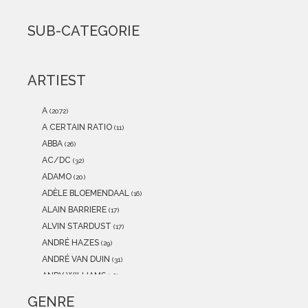
2021
(0)
2020
(0)
SUB-CATEGORIE
2019
(0)
2018
(0)
2017
(0)
ARTIEST
2016
(0)
2015
(0)
A
(2072)
A CERTAIN RATIO
(11)
ABBA
(26)
AC/DC
(32)
ADAMO
(20)
ADÈLE BLOEMENDAAL
(16)
ALAIN BARRIERE
(17)
ALVIN STARDUST
(17)
ANDRÉ HAZES
(29)
ANDRÉ VAN DUIN
(31)
ANDY WILLIAMS
(16)
ANITA MEYER
(12)
GENRE