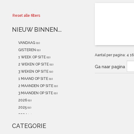
Collector
Reset alle filters
Aanbiedingen
NIEUW BINNEN...
Kadobonnen
VANDAAG
(0)
K-POP
(NEW)
GISTEREN
(0)
Aantal per pagina:
4
1
1 WEEK OP SITE
(0)
POSTERS
(NEW)
2 WEKEN OP SITE
(0)
Ga naar pagina
3 WEKEN OP SITE
(0)
Alle artikelen
1 MAAND OP SITE
(0)
2 MAANDEN OP SITE
(0)
3 MAANDEN OP SITE
(0)
2026
(0)
2025
(0)
2024
(0)
2023
(0)
CATEGORIE
2022
(0)