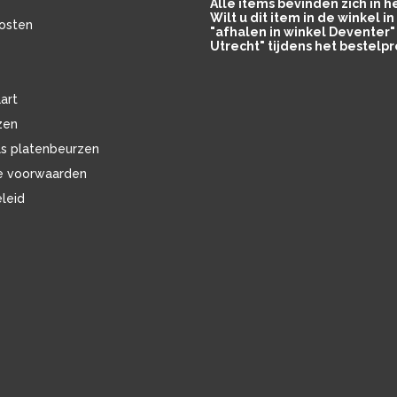
Alle items bevinden zich in 
Wilt u dit item in de winkel 
osten
"afhalen in winkel Deventer" 
Utrecht" tijdens het bestelpr
art
zen
ls platenbeurzen
e voorwaarden
eleid