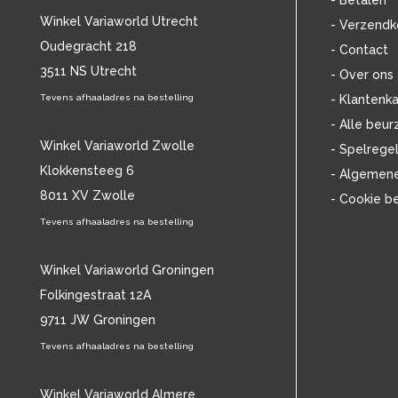
- Betalen
BOB MARLEY & THE WAILERS
(13)
Winkel Variaworld Utrecht
- Verzendk
BOLLAND & BOLLAND
(12)
Oudegracht 218
- Contact
BONEY M.
(18)
3511 NS Utrecht
BONNIE ST. CLAIRE
(17)
- Over ons
BONNIE TYLER
(11)
Tevens afhaaladres na bestelling
- Klantenka
BRANT BJORK
(11)
- Alle beur
BRIAN JONESTOWN MASSACRE
(13)
Winkel Variaworld Zwolle
- Spelrege
BROTHERHOOD OF MAN
(11)
Klokkensteeg 6
- Algemen
BRYAN FERRY
(13)
8011 XV Zwolle
- Cookie b
BUCKS FIZZ
(11)
BUDDY HOLLY
Tevens afhaaladres na bestelling
(14)
BZN
(30)
C
(2222)
Winkel Variaworld Groningen
CAMEL
(11)
Folkingestraat 12A
CAT STEVENS
(19)
9711 JW Groningen
CHARLES MINGUS
(20)
Tevens afhaaladres na bestelling
CHET BAKER
(57)
CHILD
(11)
CHILLY GONZALES
Winkel Variaworld Almere
(13)