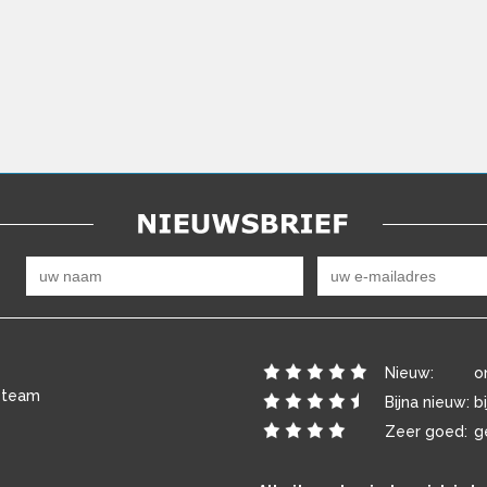
Nieuw:
o
 team
Bijna nieuw:
b
Zeer goed:
g