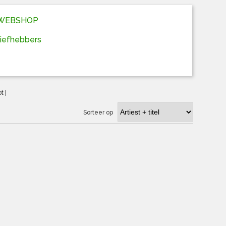
D WEBSHOP
liefhebbers
ot
|
Sorteer op