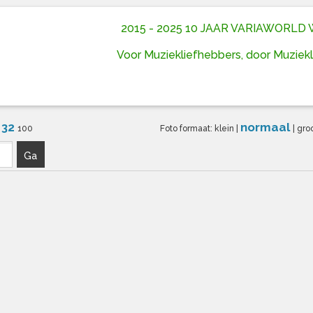
2015 - 2025 10 JAAR VARIAWORL
Voor Muziekliefhebbers, door Muziek
32
normaal
6
100
Foto formaat:
klein
|
|
gro
Ga