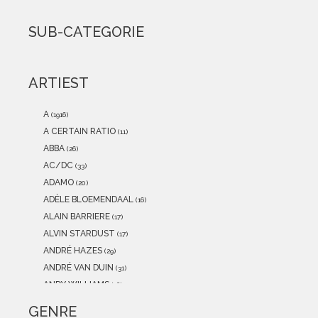
2021
(0)
2020
(0)
SUB-CATEGORIE
2019
(0)
2018
(0)
2017
(0)
ARTIEST
2016
(0)
2015
(0)
A
(1916)
A CERTAIN RATIO
(11)
ABBA
(26)
AC/DC
(33)
ADAMO
(20)
ADÈLE BLOEMENDAAL
(16)
ALAIN BARRIERE
(17)
ALVIN STARDUST
(17)
ANDRÉ HAZES
(29)
ANDRÉ VAN DUIN
(31)
ANDY WILLIAMS
(16)
ANITA MEYER
(12)
GENRE