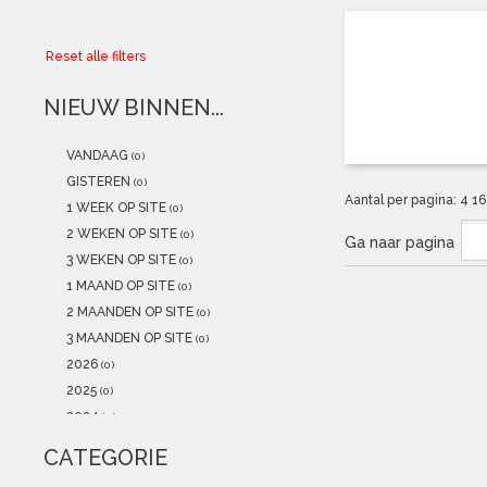
Collector
Reset alle filters
Aanbiedingen
NIEUW BINNEN...
Kadobonnen
VANDAAG
(0)
K-POP
(NEW)
GISTEREN
(0)
Aantal per pagina:
4
1
1 WEEK OP SITE
(0)
POSTERS
(NEW)
2 WEKEN OP SITE
(0)
Ga naar pagina
3 WEKEN OP SITE
(0)
Alle artikelen
1 MAAND OP SITE
(0)
2 MAANDEN OP SITE
(0)
3 MAANDEN OP SITE
(0)
2026
(0)
2025
(0)
2024
(0)
2023
(0)
CATEGORIE
2022
(0)