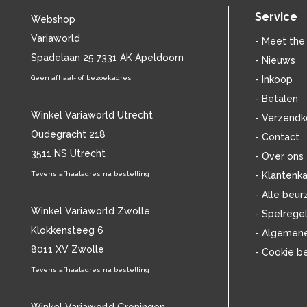
BILLIE HOLIDAY
(38)
Service
Webshop
BLANCMANGE
(12)
Variaworld
BOB DYLAN
(33)
- Meet the
BOB MARLEY & THE WAILERS
Spadelaan 25 7331 AK Apeldoorn
(13)
- Nieuws
BOLLAND & BOLLAND
(12)
Geen afhaal- of bezoekadres
- Inkoop
BONEY M.
(18)
- Betalen
BONNIE ST. CLAIRE
(17)
Winkel Variaworld Utrecht
- Verzendk
BONNIE TYLER
(11)
Oudegracht 218
- Contact
BRANT BJORK
(11)
3511 NS Utrecht
BRIAN JONESTOWN MASSACRE
(13)
- Over ons
BROTHERHOOD OF MAN
(11)
Tevens afhaaladres na bestelling
- Klantenka
BRYAN FERRY
(13)
- Alle beur
BUCKS FIZZ
(11)
Winkel Variaworld Zwolle
- Spelrege
BUDDY HOLLY
(14)
Klokkensteeg 6
- Algemen
BZN
(30)
8011 XV Zwolle
- Cookie b
C
(2220)
CAMEL
Tevens afhaaladres na bestelling
(11)
CAT STEVENS
(19)
CHARLES MINGUS
(20)