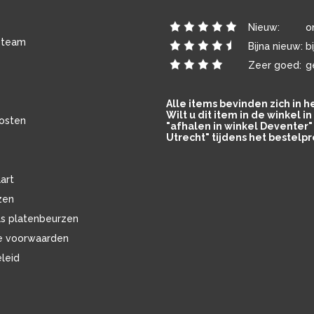
Nieuw:
o
 team
Bijna nieuw:
b
Zeer goed:
g
Alle items bevinden zich in 
Wilt u dit item in de winkel 
osten
"afhalen in winkel Deventer" 
Utrecht" tijdens het bestelpr
art
zen
ls platenbeurzen
e voorwaarden
eleid