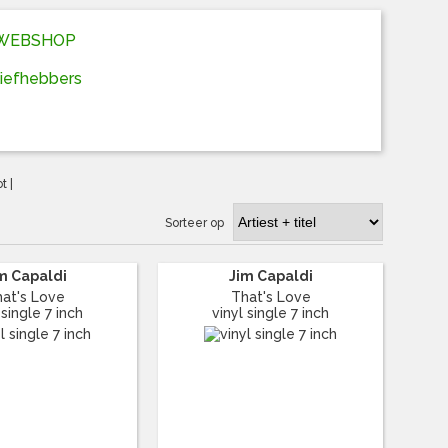
D WEBSHOP
liefhebbers
ot
|
Sorteer op
m Capaldi
Jim Capaldi
at's Love
That's Love
 single 7 inch
vinyl single 7 inch