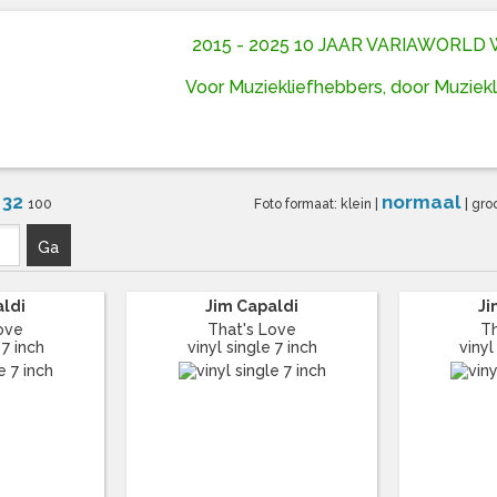
2015 - 2025 10 JAAR VARIAWORL
Voor Muziekliefhebbers, door Muziek
32
normaal
6
100
Foto formaat:
klein
|
|
gro
Ga
aldi
Jim Capaldi
Ji
ove
That's Love
Th
 7 inch
vinyl single 7 inch
vinyl