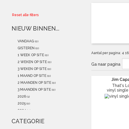
Collector
Reset alle filters
Aanbiedingen
NIEUW BINNEN...
Kadobonnen
VANDAAG
(0)
K-POP
(NEW)
GISTEREN
(0)
Aantal per pagina:
4
1
1 WEEK OP SITE
(0)
POSTERS
(NEW)
2 WEKEN OP SITE
(0)
Ga naar pagina
3 WEKEN OP SITE
(0)
Alle artikelen
1 MAAND OP SITE
(0)
Jim Cap
2 MAANDEN OP SITE
(0)
That's L
3 MAANDEN OP SITE
vinyl single
(0)
2026
(1)
2025
(0)
2024
(0)
2023
(2)
CATEGORIE
2022
(1)