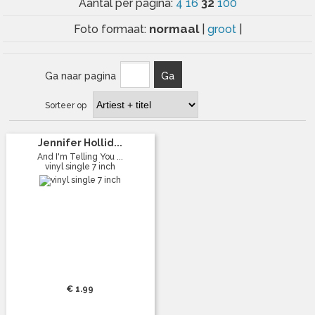
32
Aantal per pagina:
4
16
100
normaal
Foto formaat:
|
groot
|
Ga naar pagina
Ga
Sorteer op
Jennifer Hollid...
And I'm Telling You ...
vinyl single 7 inch
€ 1.99