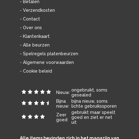
- Betalen
- Verzendkosten
- Contact
- Over ons
- Klantenkaart
- Alle beurzen
- Spelregels platenbeurzen
- Algemene voorwaarden
- Cookie beleid
ongebruikt, soms
Nieuw:
gesealed
Bijna
bijna nieuw, soms
nieuw:
lichte gebruikssporen
gebruikt maar speelt
Zeer
goed en ziet er net
goed:
uit
Alle items bevinden zich in het magazijn van