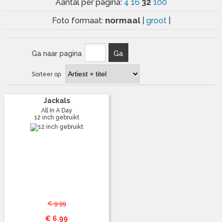
32
Aantal per pagina:
4
16
100
normaal
Foto formaat:
|
groot
|
Ga naar pagina
Ga
Sorteer op
Jackals
All In A Day
12 inch gebruikt
€ 9.99
€ 6.99