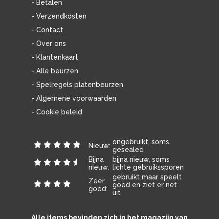
- Betalen
- Verzendkosten
- Contact
- Over ons
- Klantenkaart
- Alle beurzen
- Spelregels platenbeurzen
- Algemene voorwaarden
- Cookie beleid
ongebruikt, soms
Nieuw:
gesealed
Bijna
bijna nieuw, soms
nieuw:
lichte gebruikssporen
gebruikt maar speelt
Zeer
goed en ziet er net
goed:
uit
Alle items bevinden zich in het magazijn van