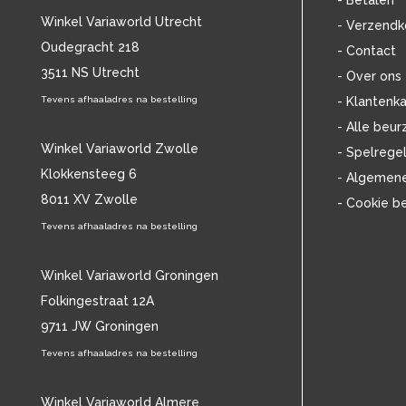
- Betalen
BOB MARLEY & THE WAILERS
(13)
Winkel Variaworld Utrecht
- Verzendk
BOLLAND & BOLLAND
(12)
Oudegracht 218
- Contact
BONEY M.
(18)
3511 NS Utrecht
BONNIE ST. CLAIRE
(17)
- Over ons
BONNIE TYLER
(11)
Tevens afhaaladres na bestelling
- Klantenka
BRANT BJORK
(11)
- Alle beur
BRIAN JONESTOWN MASSACRE
(13)
Winkel Variaworld Zwolle
- Spelrege
BROTHERHOOD OF MAN
(11)
Klokkensteeg 6
- Algemen
BRYAN FERRY
(13)
8011 XV Zwolle
- Cookie b
BUCKS FIZZ
(11)
BUDDY HOLLY
Tevens afhaaladres na bestelling
(14)
BZN
(30)
C
(2223)
Winkel Variaworld Groningen
CAMEL
(11)
Folkingestraat 12A
CAT STEVENS
(19)
9711 JW Groningen
CHARLES MINGUS
(20)
Tevens afhaaladres na bestelling
CHET BAKER
(57)
CHILD
(11)
CHILLY GONZALES
Winkel Variaworld Almere
(13)