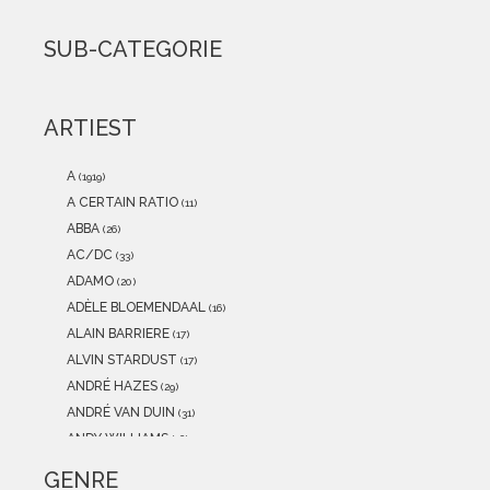
2021
(0)
2020
(0)
SUB-CATEGORIE
2019
(0)
2018
(0)
2017
(0)
ARTIEST
2016
(0)
2015
(0)
A
(1919)
A CERTAIN RATIO
(11)
ABBA
(26)
AC/DC
(33)
ADAMO
(20)
ADÈLE BLOEMENDAAL
(16)
ALAIN BARRIERE
(17)
ALVIN STARDUST
(17)
ANDRÉ HAZES
(29)
ANDRÉ VAN DUIN
(31)
ANDY WILLIAMS
(16)
ANITA MEYER
(12)
GENRE