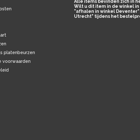
Alle items bevinden zich in 
Wilt u dit item in de winkel 
osten
"afhalen in winkel Deventer" 
Utrecht" tijdens het bestelpr
art
zen
ls platenbeurzen
e voorwaarden
eleid