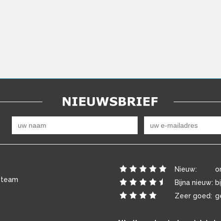
Nieuw:
o
 team
Bijna nieuw:
b
Zeer goed:
g