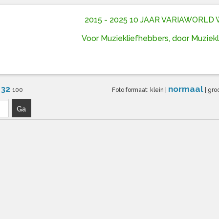
2015 - 2025 10 JAAR VARIAWORL
Voor Muziekliefhebbers, door Muziek
32
normaal
6
100
Foto formaat:
klein
|
|
gro
Ga