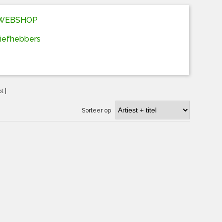
D WEBSHOP
liefhebbers
ot
|
Sorteer op