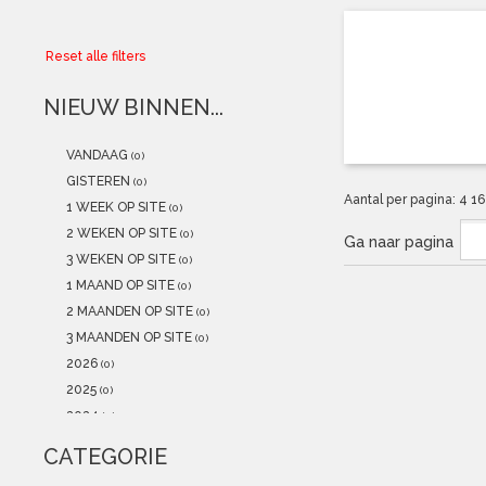
Collector
Reset alle filters
Aanbiedingen
NIEUW BINNEN...
Kadobonnen
VANDAAG
(0)
K-POP
(NEW)
GISTEREN
(0)
Aantal per pagina:
4
1
1 WEEK OP SITE
(0)
POSTERS
(NEW)
2 WEKEN OP SITE
(0)
Ga naar pagina
3 WEKEN OP SITE
(0)
Alle artikelen
1 MAAND OP SITE
(0)
2 MAANDEN OP SITE
(0)
3 MAANDEN OP SITE
(0)
2026
(0)
2025
(0)
2024
(0)
2023
(0)
CATEGORIE
2022
(0)