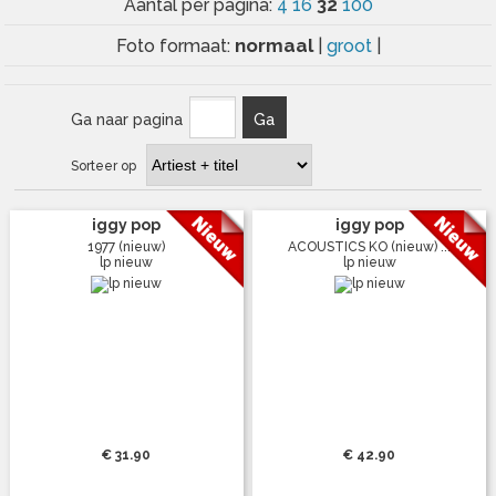
32
Aantal per pagina:
4
16
100
normaal
Foto formaat:
|
groot
|
Ga naar pagina
Ga
Sorteer op
iggy pop
iggy pop
1977 (nieuw)
ACOUSTICS KO (nieuw) ...
lp nieuw
lp nieuw
€ 31.90
€ 42.90