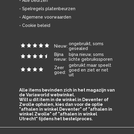
- Alle beurzen
- Spelregels platenbeurzen
- Algemene voorwaarden
- Cookie beleid
ongebruikt, soms
Nieuw:
gesealed
Bijna
bijna nieuw, soms
nieuw:
lichte gebruikssporen
gebruikt maar speelt
Zeer
goed en ziet er net
goed:
uit
Alle items bevinden zich in het magazijn van
de Variaworld webwinkel.
Wilt u dit item in de winkel in Deventer of
Zwolle ophalen, kies dan voor de optie
"afhalen in winkel Deventer" of "afhalen in
winkel Zwolle" of "afhalen in winkel
Utrecht" tijdens het bestelproces.