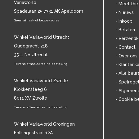
Variaworld
BILLIE HOLIDAY
(38)
- Meet the
BLANCMANGE
Spadelaan 25 7331 AK Apeldoorn
(12)
- Nieuws
BOB DYLAN
(33)
Geen afhaal- of bezoekadres
- Inkoop
BOB MARLEY & THE WAILERS
(13)
- Betalen
BOLLAND & BOLLAND
(12)
Winkel Variaworld Utrecht
- Verzendk
BONEY M.
(18)
Oudegracht 218
- Contact
BONNIE ST. CLAIRE
(17)
3511 NS Utrecht
BONNIE TYLER
(11)
- Over ons
BRANT BJORK
(11)
Tevens afhaaladres na bestelling
- Klantenka
BRIAN JONESTOWN MASSACRE
(13)
- Alle beur
BROTHERHOOD OF MAN
(11)
Winkel Variaworld Zwolle
- Spelrege
BRYAN FERRY
(13)
Klokkensteeg 6
- Algemen
BUCKS FIZZ
(11)
8011 XV Zwolle
- Cookie b
BUDDY HOLLY
(13)
BZN
Tevens afhaaladres na bestelling
(30)
C
(2376)
CAMEL
(11)
Winkel Variaworld Groningen
CAT STEVENS
(19)
Folkingestraat 12A
CHARLES MINGUS
(20)