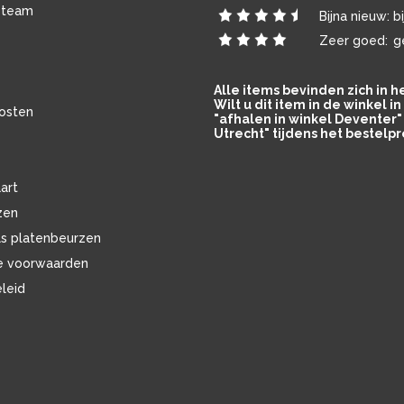
 team
Bijna nieuw:
b
Zeer goed:
g
Alle items bevinden zich in 
Wilt u dit item in de winkel 
osten
"afhalen in winkel Deventer" 
Utrecht" tijdens het bestelpr
art
zen
ls platenbeurzen
e voorwaarden
eleid