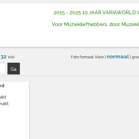
2015 - 2025 10 JAAR VARIAWORL
Voor Muziekliefhebbers, door Muziek
32
normaal
6
100
Foto formaat:
klein
|
|
gro
Ga
yd
*
ikt