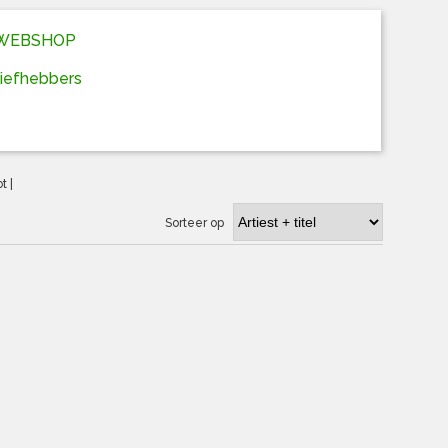
D WEBSHOP
liefhebbers
ot
|
Sorteer op