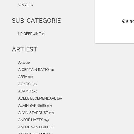
2021
(0)
VINYL
(1)
2020
(0)
2019
(0)
SUB-CATEGORIE
€ 5.9
2018
(0)
2017
(0)
LP GEBRUIKT
(1)
2016
(0)
2015
(0)
ARTIEST
A
(2079)
A CERTAIN RATIO
(11)
ABBA
(26)
AC/DC
(32)
ADAMO
(20)
ADÈLE BLOEMENDAAL
(16)
ALAIN BARRIERE
(17)
ALVIN STARDUST
(17)
ANDRÉ HAZES
(29)
ANDRÉ VAN DUIN
(31)