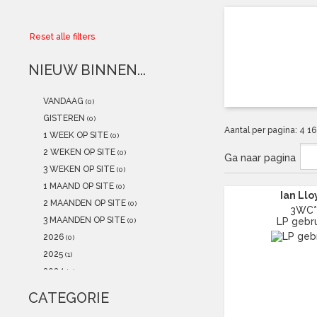
Collector
Reset alle filters
Aanbiedingen
NIEUW BINNEN...
Kadobonnen
VANDAAG
(0)
K-POP
(NEW)
GISTEREN
(0)
Aantal per pagina:
4
1
1 WEEK OP SITE
(0)
POSTERS
(NEW)
2 WEKEN OP SITE
(0)
Ga naar pagina
3 WEKEN OP SITE
(0)
Alle artikelen
1 MAAND OP SITE
(0)
Ian Llo
2 MAANDEN OP SITE
(0)
3WC
3 MAANDEN OP SITE
LP gebru
(0)
2026
(0)
2025
(1)
2024
(0)
2023
(0)
CATEGORIE
2022
(0)