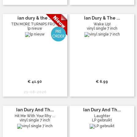
ian dury & the ...
Ian Dury & The ...
TEN MORE TURNIPS FRO ...
Wake Up!
lp nieuw
vinyl single 7 inch
€ 41.90
€ 6.99
21-08-2026
Ian Dury And Th...
Ian Dury And Th...
Hit Me With Your Rhy ...
Laughter
vinyl single 7 inch
LP gebruikt