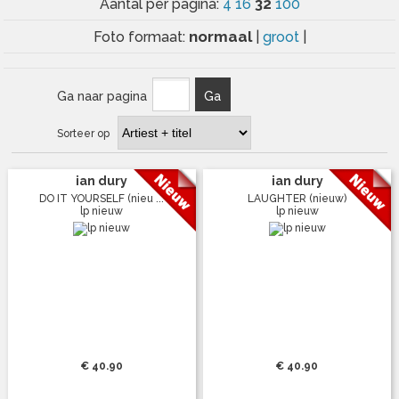
32
Aantal per pagina:
4
16
100
normaal
Foto formaat:
|
groot
|
Ga naar pagina
Ga
Sorteer op
ian dury
ian dury
DO IT YOURSELF (nieu ...
LAUGHTER (nieuw)
lp nieuw
lp nieuw
€ 40.90
€ 40.90