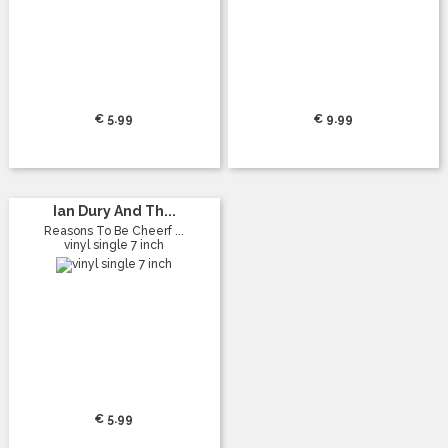
€ 5.99
€ 9.99
Ian Dury And Th...
Reasons To Be Cheerf ...
vinyl single 7 inch
€ 5.99