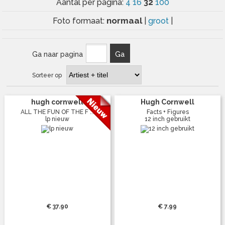
32
Aantal per pagina:
4
16
100
normaal
Foto formaat:
|
groot
|
Ga naar pagina
Ga
Sorteer op
hugh cornwell
Hugh Cornwell
ALL THE FUN OF THE F ...
Facts + Figures
lp nieuw
12 inch gebruikt
€ 37.90
€ 7.99