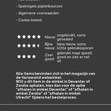
- Spelregels platenbeurzen
- Algemene voorwaarden
- Cookie beleid
ongebruikt, soms
Nieuw:
gesealed
Bijna
bijna nieuw, soms
nieuw:
lichte gebruikssporen
gebruikt maar speelt
Zeer
goed en ziet er net
goed:
uit
Alle items bevinden zich in het magazijn van
de Variaworld webwinkel.
Wilt u dit item in de winkel in Deventer of
Zwolle ophalen, kies dan voor de optie
"afhalen in winkel Deventer" of "afhalen in
winkel Zwolle" of "afhalen in winkel
Utrecht" tijdens het bestelproces.