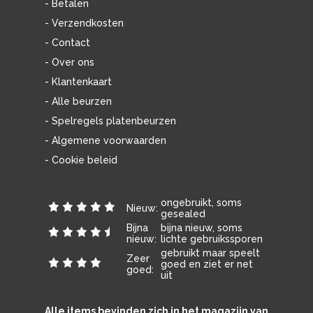
- Betalen
- Verzendkosten
- Contact
- Over ons
- Klantenkaart
- Alle beurzen
- Spelregels platenbeurzen
- Algemene voorwaarden
- Cookie beleid
ongebruikt, soms
Nieuw:
gesealed
Bijna
bijna nieuw, soms
nieuw:
lichte gebruikssporen
gebruikt maar speelt
Zeer
goed en ziet er net
goed:
uit
Alle items bevinden zich in het magazijn van