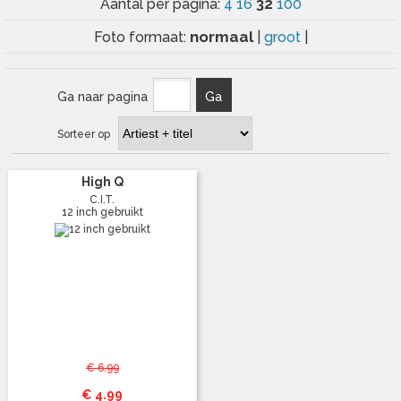
32
Aantal per pagina:
4
16
100
normaal
Foto formaat:
|
groot
|
Ga naar pagina
Ga
Sorteer op
High Q
C.I.T.
12 inch gebruikt
€ 6.99
€ 4.99