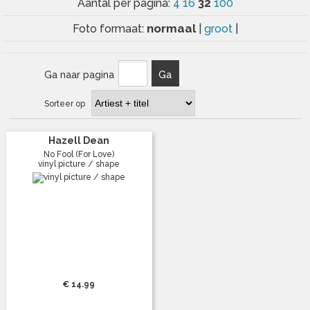
32
Aantal per pagina:
4
16
100
normaal
Foto formaat:
|
groot
|
Ga naar pagina
Ga
Sorteer op
Hazell Dean
No Fool (For Love)
vinyl picture / shape
€ 14.99