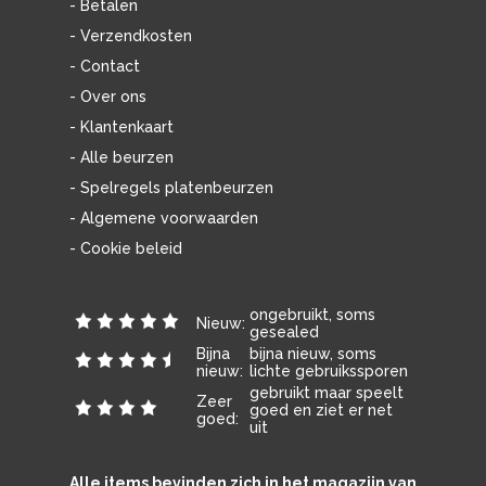
- Betalen
- Verzendkosten
- Contact
- Over ons
- Klantenkaart
- Alle beurzen
- Spelregels platenbeurzen
- Algemene voorwaarden
- Cookie beleid
ongebruikt, soms
Nieuw:
gesealed
Bijna
bijna nieuw, soms
nieuw:
lichte gebruikssporen
gebruikt maar speelt
Zeer
goed en ziet er net
goed:
uit
Alle items bevinden zich in het magazijn van