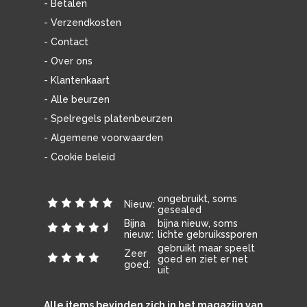
- Betalen
- Verzendkosten
- Contact
- Over ons
- Klantenkaart
- Alle beurzen
- Spelregels platenbeurzen
- Algemene voorwaarden
- Cookie beleid
ongebruikt, soms
Nieuw:
gesealed
Bijna
bijna nieuw, soms
nieuw:
lichte gebruikssporen
gebruikt maar speelt
Zeer
goed en ziet er net
goed:
uit
Alle items bevinden zich in het magazijn van