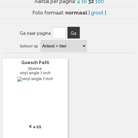
32
Aantal per pagina:
4
16
100
normaal
Foto formaat:
|
groot
|
Ga naar pagina
Ga
Sorteer op
Guesch Patti
Etienne
vinyl single 7 inch
€ 4.99