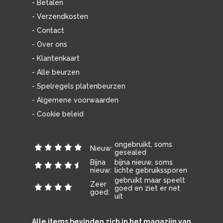
- Betalen
- Verzendkosten
- Contact
- Over ons
- Klantenkaart
- Alle beurzen
- Spelregels platenbeurzen
- Algemene voorwaarden
- Cookie beleid
ongebruikt, soms
Nieuw:
gesealed
Bijna
bijna nieuw, soms
nieuw:
lichte gebruikssporen
gebruikt maar speelt
Zeer
goed en ziet er net
goed:
uit
Alle items bevinden zich in het magazijn van