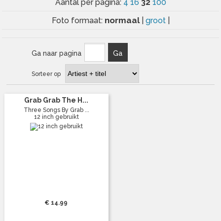
32
Aantal per pagina:
4
16
100
normaal
Foto formaat:
|
groot
|
Ga naar pagina
Ga
Sorteer op
Grab Grab The H...
Three Songs By Grab ...
12 inch gebruikt
€ 14.99