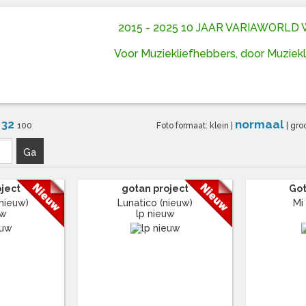
2015 - 2025 10 JAAR VARIAWORL
Voor Muziekliefhebbers, door Muziek
32
normaal
6
100
Foto formaat:
klein
|
|
gro
Ga
oject
gotan project
Got
nieuw)
Lunatico (nieuw)
Mi
uw
lp nieuw