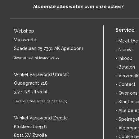
BENNY NEYMAN
(37)
Als eerste alles weten over onze acties?
BILL EVANS
(25)
BILLIE HOLIDAY
(38)
BLANCMANGE
(12)
Service
Webshop
BOB DYLAN
(33)
Variaworld
BOB MARLEY & THE WAILERS
(13)
- Meet the
BOLLAND & BOLLAND
Spadelaan 25 7331 AK Apeldoorn
(12)
- Nieuws
BONEY M.
(18)
Geen afhaal- of bezoekadres
- Inkoop
BONNIE ST. CLAIRE
(17)
- Betalen
BONNIE TYLER
(11)
Winkel Variaworld Utrecht
- Verzendk
BRANT BJORK
(11)
Oudegracht 218
- Contact
BRIAN JONESTOWN MASSACRE
(13)
3511 NS Utrecht
BROTHERHOOD OF MAN
(11)
- Over ons
BRYAN FERRY
(13)
Tevens afhaaladres na bestelling
- Klantenka
BUCKS FIZZ
(11)
- Alle beur
BUDDY HOLLY
(14)
Winkel Variaworld Zwolle
- Spelrege
BZN
(30)
Klokkensteeg 6
- Algemen
C
(2220)
8011 XV Zwolle
- Cookie b
CAMEL
(11)