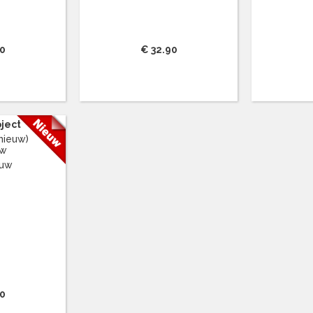
90
€ 32.90
oject
nieuw)
uw
90