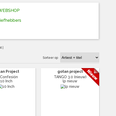
D WEBSHOP
liefhebbers
ot
|
Sorteer op
an Project
gotan project
 Confesión
TANGO 3.0 (nieuw)
10 Inch
lp nieuw