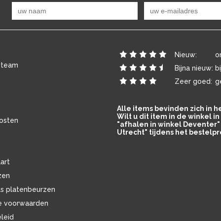
Nieuw:
o
 team
Bijna nieuw:
b
Zeer goed:
g
Alle items bevinden zich in 
Wilt u dit item in de winkel 
osten
"afhalen in winkel Deventer" 
Utrecht" tijdens het bestelpr
art
zen
ls platenbeurzen
e voorwaarden
eleid