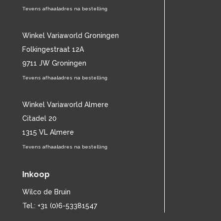
CAT STEVENS
Tevens afhaaladres na bestelling
(19)
CHARLES MINGUS
(20)
CHET BAKER
(58)
Winkel Variaworld Groningen
CHILD
(11)
Folkingestraat 12A
CHILLY GONZALES
(13)
9711 JW Groningen
CHRIS DE BURGH
(11)
Tevens afhaaladres na bestelling
CHUBBY CHECKER
(25)
CHUCK BERRY
(15)
CISKA PETERS
Winkel Variaworld Almere
(19)
CLIFF RICHARD
(77)
Citadel 20
CLUSTER
(11)
1315 VL Almere
CONNIE FRANCIS
(14)
Tevens afhaaladres na bestelling
CONNY VANDENBOS
(41)
CONRAD SCHNITZLER
(11)
Inkoop
CORRIE VAN GORP
(16)
CORRY
(27)
Wilco de Bruin
CORRY BROKKEN
(23)
Tel.: +31 (0)6-53381547
CREEDENCE CLEARWATER REVIVAL
(15)