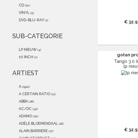
2021
(0)
CD
(10)
2020
(0)
VINYL
(5)
2019
(0)
DVD-BLU-RAY
(1)
€ 32.
2018
(0)
2017
(0)
SUB-CATEGORIE
2016
(0)
2015
(0)
LP NIEUW
(4)
gotan pr
10 INCH
(1)
Tango 3.0 (
lp nie
ARTIEST
A
(1912)
A CERTAIN RATIO
(11)
ABBA
(26)
AC/DC
(32)
ADAMO
(20)
ADÈLE BLOEMENDAAL
(16)
€ 32.
ALAIN BARRIERE
(17)