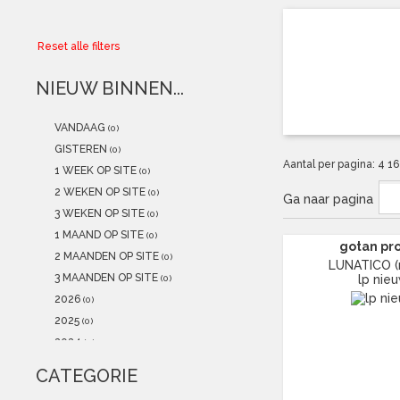
Collector
Reset alle filters
Aanbiedingen
NIEUW BINNEN...
Kadobonnen
VANDAAG
(0)
K-POP
(NEW)
GISTEREN
(0)
Aantal per pagina:
4
1
1 WEEK OP SITE
(0)
POSTERS
(NEW)
2 WEKEN OP SITE
(0)
Ga naar pagina
3 WEKEN OP SITE
(0)
Alle artikelen
1 MAAND OP SITE
(0)
gotan pr
2 MAANDEN OP SITE
(0)
LUNATICO (
3 MAANDEN OP SITE
lp nie
(0)
2026
(0)
2025
(0)
2024
(0)
2023
(1)
CATEGORIE
2022
(0)