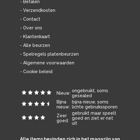
- Betalen
- Verzendkosten
- Contact
- Over ons
- Klantenkaart
- Alle beurzen
- Spelregels platenbeurzen
- Algemene voorwaarden
- Cookie beleid
ongebruikt, soms
Nieuw:
gesealed
Bijna
bijna nieuw, soms
nieuw:
lichte gebruikssporen
gebruikt maar speelt
Zeer
goed en ziet er net
goed:
uit
Alle items bevinden zich in het magazijn van