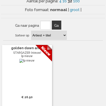
32
Aantal per pagina:
4
16
100
normaal
Foto formaat:
|
groot
|
Ga naar pagina
Ga
Sorteer op
golden dawn ark...
STARGAZER (nieuw)
lp nieuw
€ 26.90