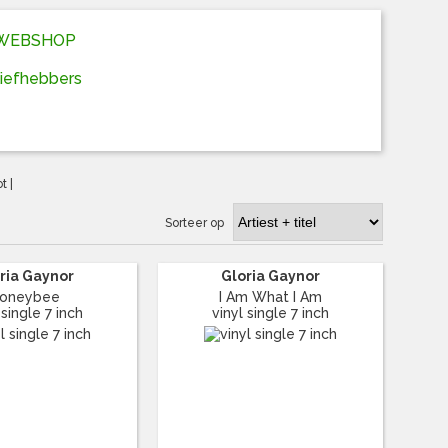
D WEBSHOP
liefhebbers
ot
|
Sorteer op
ria Gaynor
Gloria Gaynor
oneybee
I Am What I Am
 single 7 inch
vinyl single 7 inch