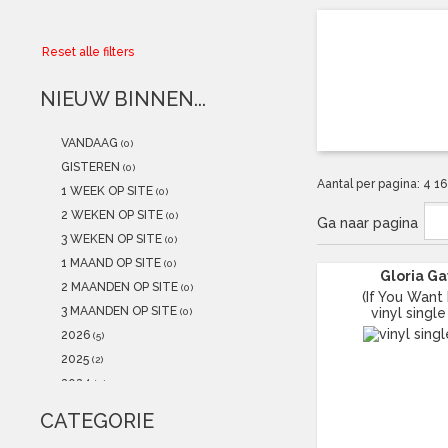
Collector
Reset alle filters
Aanbiedingen
NIEUW BINNEN...
Kadobonnen
VANDAAG
(0)
K-POP
(NEW)
GISTEREN
(0)
Aantal per pagina:
4
1
1 WEEK OP SITE
(0)
POSTERS
(NEW)
2 WEKEN OP SITE
(0)
Ga naar pagina
3 WEKEN OP SITE
(0)
Alle artikelen
1 MAAND OP SITE
(0)
Gloria G
2 MAANDEN OP SITE
(0)
(If You Want I
3 MAANDEN OP SITE
vinyl single
(0)
2026
(5)
2025
(2)
2024
(0)
2023
(1)
CATEGORIE
2022
(2)