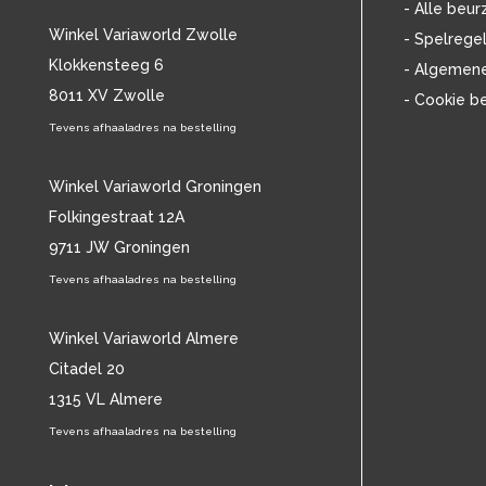
- Alle beur
CHARLES MINGUS
(20)
Winkel Variaworld Zwolle
- Spelrege
CHET BAKER
(57)
Klokkensteeg 6
- Algemen
CHILD
(11)
8011 XV Zwolle
CHILLY GONZALES
(13)
- Cookie b
CHRIS DE BURGH
(11)
Tevens afhaaladres na bestelling
CHUBBY CHECKER
(25)
CHUCK BERRY
(15)
Winkel Variaworld Groningen
CISKA PETERS
(19)
Folkingestraat 12A
CLIFF RICHARD
(77)
9711 JW Groningen
CLUSTER
(11)
CONNIE FRANCIS
(14)
Tevens afhaaladres na bestelling
CONNY VANDENBOS
(41)
CONRAD SCHNITZLER
(11)
Winkel Variaworld Almere
CORRIE VAN GORP
(16)
Citadel 20
CORRY
(27)
1315 VL Almere
CORRY BROKKEN
(23)
Tevens afhaaladres na bestelling
CREEDENCE CLEARWATER REVIVAL
(15)
CULTURE CLUB
(11)