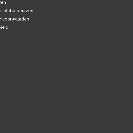
zen
ls platenbeurzen
e voorwaarden
eleid