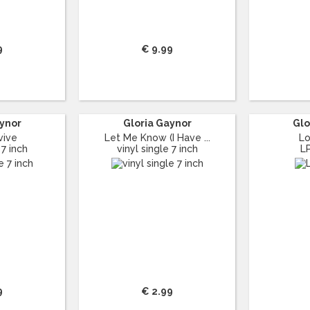
9
€ 9.99
aynor
Gloria Gaynor
Glo
vive
Let Me Know (I Have ...
Lo
 7 inch
vinyl single 7 inch
L
9
€ 2.99