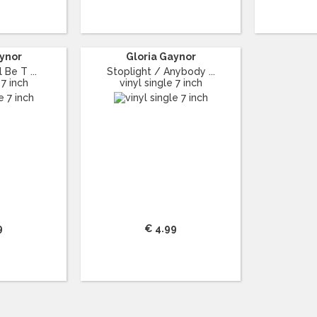
aynor
Gloria Gaynor
 Be T ...
Stoplight / Anybody ...
 7 inch
vinyl single 7 inch
9
€ 4.99