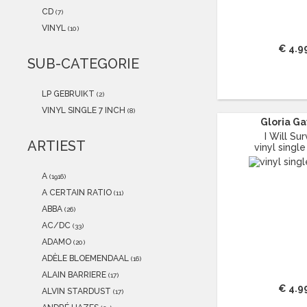
2021
(0)
CD
(7)
2020
(0)
VINYL
(10)
2019
(0)
€ 4.9
2018
(0)
SUB-CATEGORIE
2017
(0)
2016
(0)
LP GEBRUIKT
(2)
2015
(0)
VINYL SINGLE 7 INCH
(8)
Gloria G
I Will Sur
ARTIEST
vinyl single
A
(1916)
A CERTAIN RATIO
(11)
ABBA
(26)
AC/DC
(33)
ADAMO
(20)
ADÈLE BLOEMENDAAL
(16)
ALAIN BARRIERE
(17)
€ 4.9
ALVIN STARDUST
(17)