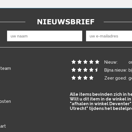
Nieuw:
o
 team
Bijna nieuw:
b
Zeer goed:
g
Alle items bevinden zich in 
Wilt u dit item in de winkel 
osten
"afhalen in winkel Deventer" 
Utrecht" tijdens het bestelpr
art