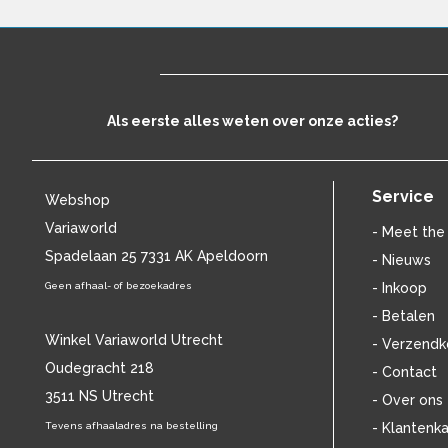
BILL EVANS
(24)
BILLIE HOLIDAY
(36)
BLANCMANGE
(12)
BOB DYLAN
(33)
BOB MARLEY & THE WAILERS
(13)
Als eerste alles weten over onze acties?
BOLLAND & BOLLAND
(12)
BONEY M.
(18)
BONNIE ST. CLAIRE
(17)
Service
Webshop
BONNIE TYLER
(11)
BRANT BJORK
(11)
Variaworld
- Meet the
BRIAN JONESTOWN MASSACRE
(13)
Spadelaan 25 7331 AK Apeldoorn
- Nieuws
BROTHERHOOD OF MAN
(11)
Geen afhaal- of bezoekadres
- Inkoop
BRYAN FERRY
(13)
- Betalen
BUCKS FIZZ
(11)
Winkel Variaworld Utrecht
- Verzendk
BUDDY HOLLY
(14)
Oudegracht 218
BZN
(30)
- Contact
C
(2222)
3511 NS Utrecht
- Over ons
CAMEL
(11)
Tevens afhaaladres na bestelling
- Klantenka
CAT STEVENS
(19)