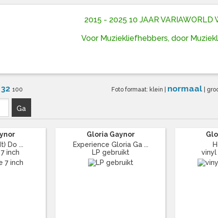
2015 - 2025 10 JAAR VARIAWORL
Voor Muziekliefhebbers, door Muziek
32
normaal
6
100
Foto formaat:
klein
|
|
gro
Ga
aynor
Gloria Gaynor
Glo
t) Do ...
Experience Gloria Ga ...
H
 7 inch
LP gebruikt
vinyl