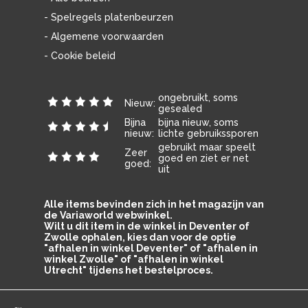
- Spelregels platenbeurzen
- Algemene voorwaarden
- Cookie beleid
ongebruikt, soms
Nieuw:
gesealed
Bijna
bijna nieuw, soms
nieuw:
lichte gebruikssporen
gebruikt maar speelt
Zeer
goed en ziet er net
goed:
uit
Alle items bevinden zich in het magazijn van
de Variaworld webwinkel.
Wilt u dit item in de winkel in Deventer of
Zwolle ophalen, kies dan voor de optie
"afhalen in winkel Deventer" of "afhalen in
winkel Zwolle" of "afhalen in winkel
Utrecht" tijdens het bestelproces.