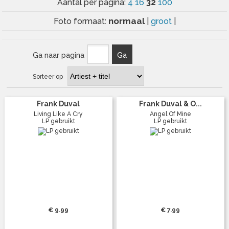
32
Aantal per pagina:
4
16
100
normaal
Foto formaat:
|
groot
|
Ga naar pagina
Ga
Sorteer op
Frank Duval
Frank Duval & O...
Living Like A Cry
Angel Of Mine
LP gebruikt
LP gebruikt
€ 9.99
€ 7.99