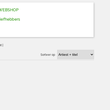
D WEBSHOP
liefhebbers
ot
|
Sorteer op