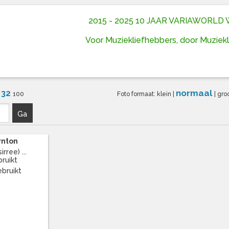
2015 - 2025 10 JAAR VARIAWORL
Voor Muziekliefhebbers, door Muziek
32
normaal
6
100
Foto formaat:
klein
|
|
gro
Ga
rnton
rree) ...
bruikt