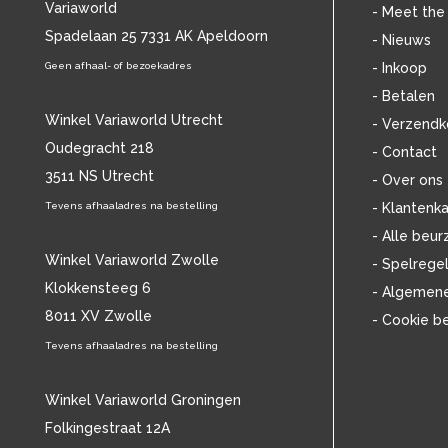
Variaworld
BLANCMANGE
(12)
- Meet the
BOB DYLAN
Spadelaan 25 7331 AK Apeldoorn
(33)
- Nieuws
BOB MARLEY & THE WAILERS
(13)
Geen afhaal- of bezoekadres
- Inkoop
BOLLAND & BOLLAND
(12)
- Betalen
BONEY M.
(18)
Winkel Variaworld Utrecht
- Verzendk
BONNIE ST. CLAIRE
(17)
Oudegracht 218
- Contact
BONNIE TYLER
(11)
3511 NS Utrecht
BRANT BJORK
(11)
- Over ons
BRIAN JONESTOWN MASSACRE
(13)
Tevens afhaaladres na bestelling
- Klantenka
BROTHERHOOD OF MAN
(11)
- Alle beur
BRYAN FERRY
(13)
Winkel Variaworld Zwolle
- Spelrege
BUCKS FIZZ
(11)
Klokkensteeg 6
- Algemen
BUDDY HOLLY
(14)
8011 XV Zwolle
- Cookie b
BZN
(30)
C
Tevens afhaaladres na bestelling
(2220)
CAMEL
(11)
CAT STEVENS
(19)
Winkel Variaworld Groningen
CHARLES MINGUS
(20)
Folkingestraat 12A
CHET BAKER
(58)