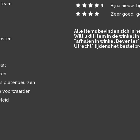
 team
Bijna nieuw:
b
Zeer goed:
g
Alle items bevinden zich in 
Wilt u dit item in de winkel 
osten
"afhalen in winkel Deventer" 
Utrecht" tijdens het bestelpr
art
zen
ls platenbeurzen
e voorwaarden
eleid