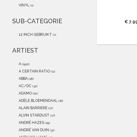
2021
(0)
VINYL
(1)
2020
(0)
2019
(0)
SUB-CATEGORIE
€ 7.9
2018
(0)
2017
(0)
12 INCH GEBRUIKT
(1)
2016
(0)
2015
(0)
ARTIEST
A
(1912)
A CERTAIN RATIO
(11)
ABBA
(26)
AC/DC
(32)
ADAMO
(20)
ADÈLE BLOEMENDAAL
(16)
ALAIN BARRIERE
(17)
ALVIN STARDUST
(17)
ANDRÉ HAZES
(29)
ANDRÉ VAN DUIN
(31)