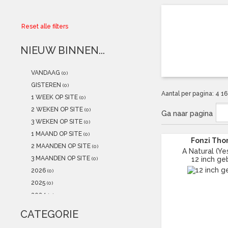
Collector
Reset alle filters
Aanbiedingen
NIEUW BINNEN...
Kadobonnen
VANDAAG
(0)
K-POP
(NEW)
GISTEREN
(0)
Aantal per pagina:
4
1
1 WEEK OP SITE
(0)
POSTERS
(NEW)
2 WEKEN OP SITE
(0)
Ga naar pagina
3 WEKEN OP SITE
(0)
Alle artikelen
1 MAAND OP SITE
(0)
Fonzi Tho
2 MAANDEN OP SITE
(0)
A Natural (Yesi
3 MAANDEN OP SITE
12 inch ge
(0)
2026
(0)
2025
(0)
2024
(0)
2023
(1)
CATEGORIE
2022
(0)