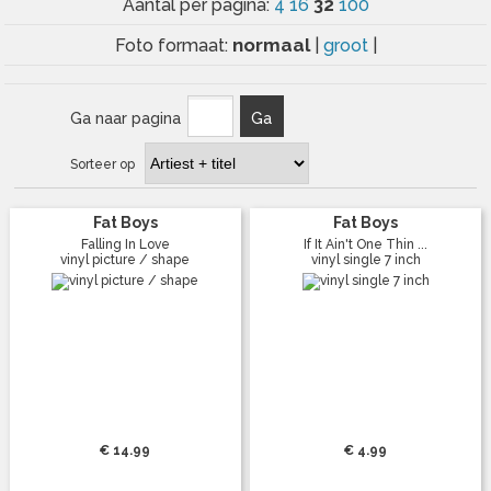
32
Aantal per pagina:
4
16
100
normaal
Foto formaat:
|
groot
|
Ga naar pagina
Ga
Sorteer op
Fat Boys
Fat Boys
Falling In Love
If It Ain't One Thin ...
vinyl picture / shape
vinyl single 7 inch
€ 14.99
€ 4.99