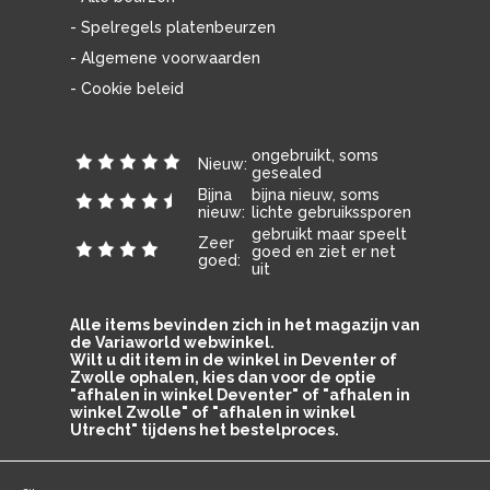
- Spelregels platenbeurzen
- Algemene voorwaarden
- Cookie beleid
ongebruikt, soms
Nieuw:
gesealed
Bijna
bijna nieuw, soms
nieuw:
lichte gebruikssporen
gebruikt maar speelt
Zeer
goed en ziet er net
goed:
uit
Alle items bevinden zich in het magazijn van
de Variaworld webwinkel.
Wilt u dit item in de winkel in Deventer of
Zwolle ophalen, kies dan voor de optie
"afhalen in winkel Deventer" of "afhalen in
winkel Zwolle" of "afhalen in winkel
Utrecht" tijdens het bestelproces.