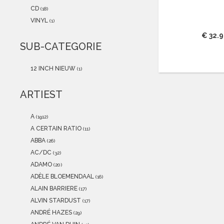
2021
(0)
CD
(18)
2020
(0)
VINYL
(1)
2019
(0)
€ 32.
2018
(0)
SUB-CATEGORIE
2017
(0)
2016
(0)
12 INCH NIEUW
(1)
2015
(0)
ARTIEST
A
(1912)
A CERTAIN RATIO
(11)
ABBA
(26)
AC/DC
(32)
ADAMO
(20)
ADÈLE BLOEMENDAAL
(16)
ALAIN BARRIERE
(17)
ALVIN STARDUST
(17)
ANDRÉ HAZES
(29)