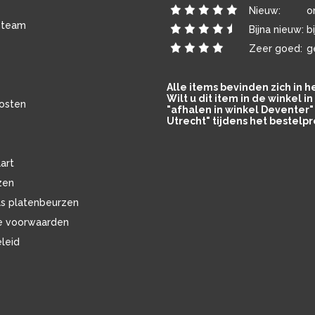
Nieuw:
o
 team
Bijna nieuw:
b
Zeer goed:
g
Alle items bevinden zich in 
Wilt u dit item in de winkel 
osten
"afhalen in winkel Deventer" 
Utrecht" tijdens het bestelpr
art
zen
ls platenbeurzen
e voorwaarden
eleid