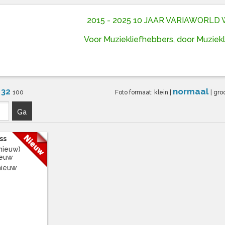
2015 - 2025 10 JAAR VARIAWORL
Voor Muziekliefhebbers, door Muziek
32
normaal
6
100
Foto formaat:
klein
|
|
gro
Ga
ss
nieuw)
ieuw