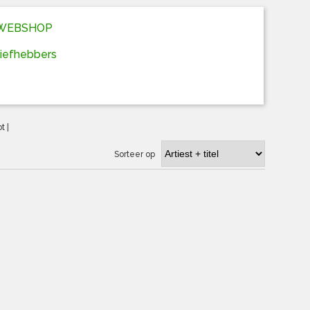
D WEBSHOP
liefhebbers
ot
|
Sorteer op