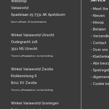
Service
Webshop
BILLIE HOLIDAY
(38)
Variaworld
BLANCMANGE
(12)
- Meet the
BOB DYLAN
Spadelaan 25 7331 AK Apeldoorn
(33)
- Nieuws
BOB MARLEY & THE WAILERS
(13)
Geen afhaal- of bezoekadres
- Inkoop
BOLLAND & BOLLAND
(12)
- Betalen
BONEY M.
(18)
Winkel Variaworld Utrecht
- Verzendk
BONNIE ST. CLAIRE
(17)
Oudegracht 218
- Contact
BONNIE TYLER
(11)
3511 NS Utrecht
BRANT BJORK
(11)
- Over ons
BRIAN JONESTOWN MASSACRE
(13)
Tevens afhaaladres na bestelling
- Klantenka
BROTHERHOOD OF MAN
(11)
- Alle beur
BRYAN FERRY
(13)
Winkel Variaworld Zwolle
- Spelrege
BUCKS FIZZ
(11)
Klokkensteeg 6
- Algemen
BUDDY HOLLY
(14)
8011 XV Zwolle
- Cookie b
BZN
(30)
C
Tevens afhaaladres na bestelling
(2220)
CAMEL
(11)
CAT STEVENS
(19)
Winkel Variaworld Groningen
CHARLES MINGUS
(20)