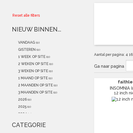
Collector
Reset alle filters
Aanbiedingen
NIEUW BINNEN...
Kadobonnen
VANDAAG
(0)
K-POP
(NEW)
GISTEREN
(0)
Aantal per pagina:
4
1
1 WEEK OP SITE
(0)
POSTERS
(NEW)
2 WEKEN OP SITE
(0)
Ga naar pagina
3 WEKEN OP SITE
(0)
Alle artikelen
1 MAAND OP SITE
(0)
faithle
2 MAANDEN OP SITE
(0)
INSOMNIA (
3 MAANDEN OP SITE
12 inch n
(0)
2026
(0)
2025
(0)
2024
(0)
2023
(0)
CATEGORIE
2022
(0)