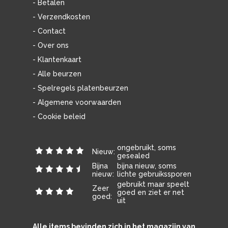
- Betalen
- Verzendkosten
- Contact
- Over ons
- Klantenkaart
- Alle beurzen
- Spelregels platenbeurzen
- Algemene voorwaarden
- Cookie beleid
ongebruikt, soms
Nieuw:
gesealed
Bijna
bijna nieuw, soms
nieuw:
lichte gebruikssporen
gebruikt maar speelt
Zeer
goed en ziet er net
goed:
uit
Alle items bevinden zich in het magazijn van