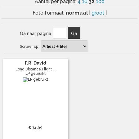
32
Aantal per pagina:
4
16
100
normaal
Foto formaat:
|
groot
|
Ga naar pagina
Ga
Sorteer op
F.R. David
Long Distance Flight ...
LP gebruikt
€ 34.99