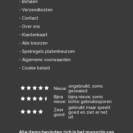
- Betalen
- Verzendkosten
- Contact
- Over ons
- Klantenkaart
- Alle beurzen
- Spelregels platenbeurzen
- Algemene voorwaarden
- Cookie beleid
ongebruikt, soms
Nieuw:
gesealed
Bijna
bijna nieuw, soms
nieuw:
lichte gebruikssporen
gebruikt maar speelt
Zeer
goed en ziet er net
goed:
uit
Alle items bevinden zich in het magazijn van