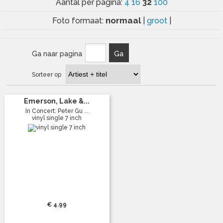
32
Aantal per pagina:
4
16
100
normaal
Foto formaat:
|
groot
|
Ga naar pagina
Ga
Sorteer op
Emerson, Lake &...
In Concert: Peter Gu ...
vinyl single 7 inch
€ 4.99