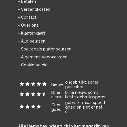
- Betalen
- Verzendkosten
- Contact
- Over ons
- Klantenkaart
- Alle beurzen
- Spelregels platenbeurzen
- Algemene voorwaarden
- Cookie beleid
ongebruikt, soms
Nieuw:
gesealed
Bijna
bijna nieuw, soms
nieuw:
lichte gebruikssporen
gebruikt maar speelt
Zeer
goed en ziet er net
goed:
uit
Alle items bevinden zich in het magazijn van