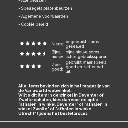
- Alle beurzen
- Spelregels platenbeurzen
- Algemene voorwaarden
- Cookie beleid
ongebruikt, soms
Nieuw:
gesealed
Bijna
bijna nieuw, soms
nieuw:
lichte gebruikssporen
gebruikt maar speelt
Zeer
goed en ziet er net
goed:
uit
Alle items bevinden zich in het magazijn van
de Variaworld webwinkel.
Wilt u dit item in de winkel in Deventer of
Zwolle ophalen, kies dan voor de optie
"afhalen in winkel Deventer" of "afhalen in
winkel Zwolle" of "afhalen in winkel
Utrecht" tijdens het bestelproces.