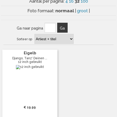
32
Aantal per pagina:
4
16
100
normaal
Foto formaat:
|
groot
|
Ga naar pagina
Ga
Sorteer op
Eigelb
Django, Tanz' Deinen ...
12 inch gebruikt
€ 19.99