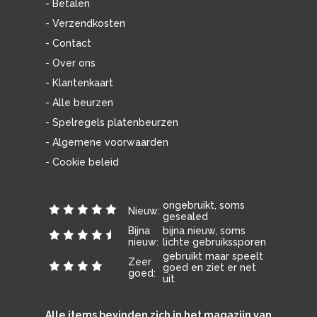
- Betalen
- Verzendkosten
- Contact
- Over ons
- Klantenkaart
- Alle beurzen
- Spelregels platenbeurzen
- Algemene voorwaarden
- Cookie beleid
ongebruikt, soms
Nieuw:
gesealed
Bijna
bijna nieuw, soms
nieuw:
lichte gebruikssporen
gebruikt maar speelt
Zeer
goed en ziet er net
goed:
uit
Alle items bevinden zich in het magazijn van