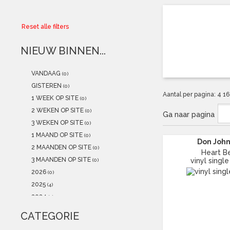
Collector
Reset alle filters
Aanbiedingen
NIEUW BINNEN...
Kadobonnen
VANDAAG
(0)
K-POP
(NEW)
GISTEREN
(0)
Aantal per pagina:
4
1
1 WEEK OP SITE
(0)
POSTERS
(NEW)
2 WEKEN OP SITE
(0)
Ga naar pagina
3 WEKEN OP SITE
(0)
Alle artikelen
1 MAAND OP SITE
(0)
Don Joh
2 MAANDEN OP SITE
(0)
Heart B
3 MAANDEN OP SITE
vinyl single
(0)
2026
(0)
2025
(4)
2024
(1)
2023
(2)
CATEGORIE
2022
(2)