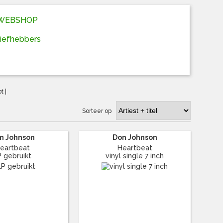
D WEBSHOP
liefhebbers
ot
|
Sorteer op
n Johnson
Don Johnson
eartbeat
Heartbeat
P gebruikt
vinyl single 7 inch