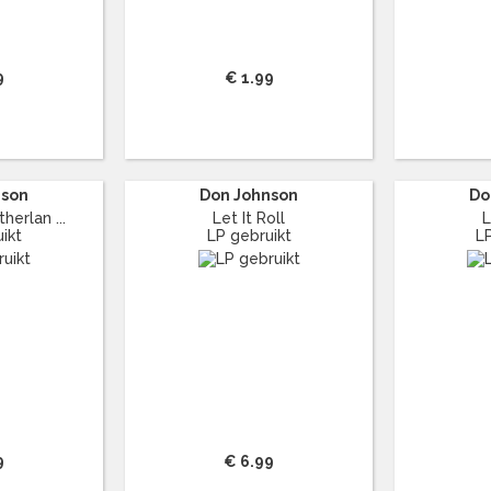
9
€ 1.99
nson
Don Johnson
Do
herlan ...
Let It Roll
L
ikt
LP gebruikt
L
9
€ 6.99