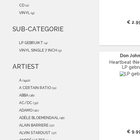
2021
(0)
CD
(2)
2020
(0)
VINYL
(9)
2019
(0)
€ 2.9
2018
(0)
SUB-CATEGORIE
2017
(0)
2016
(0)
LP GEBRUIKT
(4)
2015
(0)
VINYL SINGLE 7 INCH
(5)
Don Joh
Heartbeat (Net
ARTIEST
LP gebru
A
(1912)
A CERTAIN RATIO
(11)
ABBA
(26)
AC/DC
(32)
ADAMO
(20)
ADÈLE BLOEMENDAAL
(16)
ALAIN BARRIERE
(17)
€ 9.9
ALVIN STARDUST
(17)