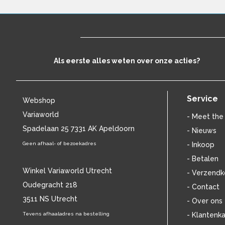
BILL EVANS
(25)
BILLIE HOLIDAY
(38)
BLANCMANGE
(12)
BOB DYLAN
(33)
BOB MARLEY & THE WAILERS
(13)
Als eerste alles weten over onze acties?
BOLLAND & BOLLAND
(12)
BONEY M.
(18)
BONNIE ST. CLAIRE
(17)
Service
Webshop
BONNIE TYLER
(11)
BRANT BJORK
(11)
Variaworld
- Meet the
BRIAN JONESTOWN MASSACRE
(13)
Spadelaan 25 7331 AK Apeldoorn
- Nieuws
BROTHERHOOD OF MAN
(11)
Geen afhaal- of bezoekadres
- Inkoop
BRYAN FERRY
(13)
- Betalen
BUCKS FIZZ
(11)
Winkel Variaworld Utrecht
- Verzendk
BUDDY HOLLY
(14)
Oudegracht 218
BZN
(30)
- Contact
C
(2220)
3511 NS Utrecht
- Over ons
CAMEL
(11)
Tevens afhaaladres na bestelling
- Klantenka
CAT STEVENS
(19)