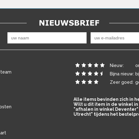
Nieuw:
o
 team
Bijna nieuw:
b
Zeer goed:
g
Alle items bevinden zich in 
Wilt u dit item in de winkel 
osten
"afhalen in winkel Deventer" 
Utrecht" tijdens het bestelpr
art