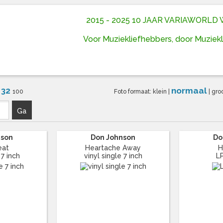
2015 - 2025 10 JAAR VARIAWORL
Voor Muziekliefhebbers, door Muziek
32
normaal
6
100
Foto formaat:
klein
|
|
gro
Ga
nson
Don Johnson
Do
eat
Heartache Away
H
 7 inch
vinyl single 7 inch
L