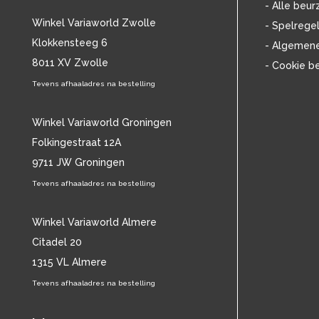
- Alle beur
CHARLES MINGUS
(20)
Winkel Variaworld Zwolle
- Spelrege
CHET BAKER
(58)
Klokkensteeg 6
- Algemen
CHILD
(11)
8011 XV Zwolle
CHILLY GONZALES
(13)
- Cookie b
CHRIS DE BURGH
(11)
Tevens afhaaladres na bestelling
CHUBBY CHECKER
(25)
CHUCK BERRY
(15)
Winkel Variaworld Groningen
CISKA PETERS
(19)
Folkingestraat 12A
CLIFF RICHARD
(77)
9711 JW Groningen
CLUSTER
(11)
CONNIE FRANCIS
(14)
Tevens afhaaladres na bestelling
CONNY VANDENBOS
(41)
CONRAD SCHNITZLER
(11)
Winkel Variaworld Almere
CORRIE VAN GORP
(16)
Citadel 20
CORRY
(27)
1315 VL Almere
CORRY BROKKEN
(23)
Tevens afhaaladres na bestelling
CREEDENCE CLEARWATER REVIVAL
(15)
CULTURE CLUB
(11)