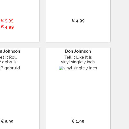
€ 9.99
€ 4.99
€ 4.99
n Johnson
Don Johnson
et It Roll
Tell It Like It Is
P gebruikt
vinyl single 7 inch
€ 5.99
€ 1.99