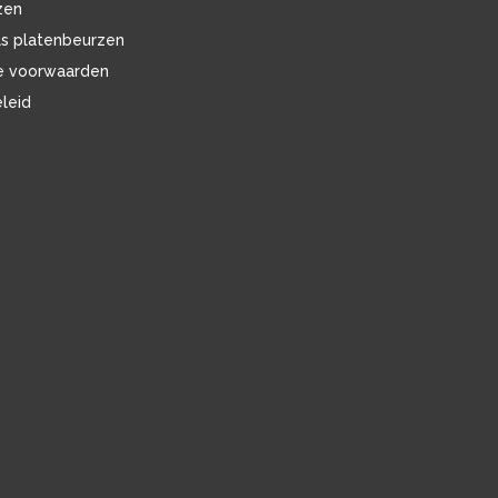
zen
ls platenbeurzen
e voorwaarden
eleid