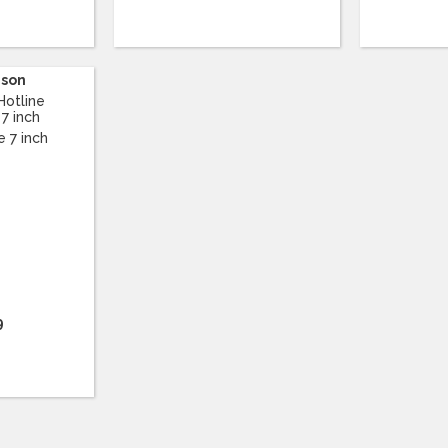
nson
Hotline
 7 inch
9