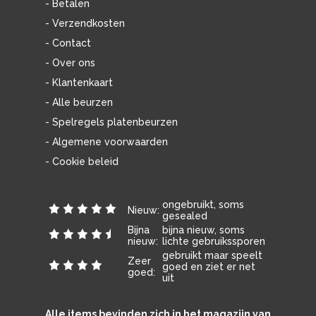
- Betalen
- Verzendkosten
- Contact
- Over ons
- Klantenkaart
- Alle beurzen
- Spelregels platenbeurzen
- Algemene voorwaarden
- Cookie beleid
ongebruikt, soms
Nieuw:
gesealed
Bijna
bijna nieuw, soms
nieuw:
lichte gebruikssporen
gebruikt maar speelt
Zeer
goed en ziet er net
goed:
uit
Alle items bevinden zich in het magazijn van