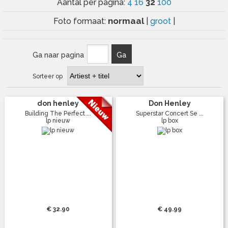
32
Aantal per pagina:
4
16
100
normaal
Foto formaat:
|
groot
|
Ga naar pagina
Ga
Sorteer op
don henley
Don Henley
Building The Perfect ...
Superstar Concert Se ...
lp nieuw
lp box
€ 32.90
€ 49.99