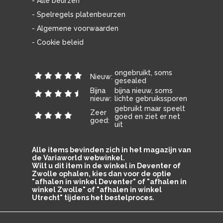
- Alle beurzen
- Spelregels platenbeurzen
- Algemene voorwaarden
- Cookie beleid
ongebruikt, soms
Nieuw:
gesealed
Bijna
bijna nieuw, soms
nieuw:
lichte gebruikssporen
gebruikt maar speelt
Zeer
goed en ziet er net
goed:
uit
Alle items bevinden zich in het magazijn van
de Variaworld webwinkel.
Wilt u dit item in de winkel in Deventer of
Zwolle ophalen, kies dan voor de optie
"afhalen in winkel Deventer" of "afhalen in
winkel Zwolle" of "afhalen in winkel
Utrecht" tijdens het bestelproces.