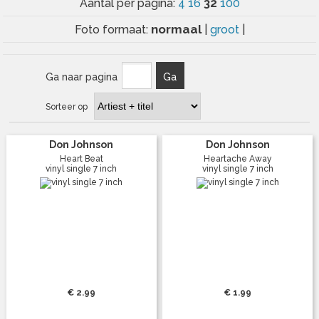
32
Aantal per pagina:
4
16
100
normaal
Foto formaat:
|
groot
|
Ga naar pagina
Ga
Sorteer op
Don Johnson
Don Johnson
Heart Beat
Heartache Away
vinyl single 7 inch
vinyl single 7 inch
€ 2.99
€ 1.99