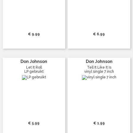
€ 9.99
€ 6.99
Don Johnson
Don Johnson
Let It Roll
Tell It Like It Is
LP gebruikt
vinyl single 7 inch
€ 5.99
€ 1.99