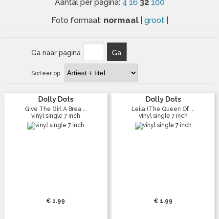
32
Aantal per pagina:
4
16
100
normaal
Foto formaat:
|
groot
|
Ga naar pagina
Ga
Sorteer op
Dolly Dots
Dolly Dots
Give The Girl A Brea ...
Leila (The Queen Of ...
vinyl single 7 inch
vinyl single 7 inch
€ 1.99
€ 1.99