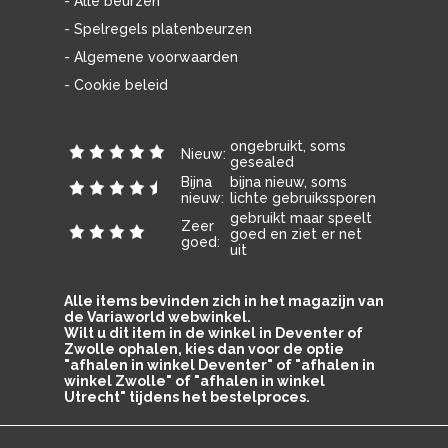
- Alle beurzen
- Spelregels platenbeurzen
- Algemene voorwaarden
- Cookie beleid
ongebruikt, soms
Nieuw:
gesealed
Bijna
bijna nieuw, soms
nieuw:
lichte gebruikssporen
gebruikt maar speelt
Zeer
goed en ziet er net
goed:
uit
Alle items bevinden zich in het magazijn van
de Variaworld webwinkel.
Wilt u dit item in de winkel in Deventer of
Zwolle ophalen, kies dan voor de optie
"afhalen in winkel Deventer" of "afhalen in
winkel Zwolle" of "afhalen in winkel
Utrecht" tijdens het bestelproces.