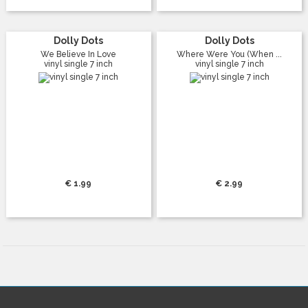
Dolly Dots
Dolly Dots
We Believe In Love
Where Were You (When ...
vinyl single 7 inch
vinyl single 7 inch
€ 1.99
€ 2.99