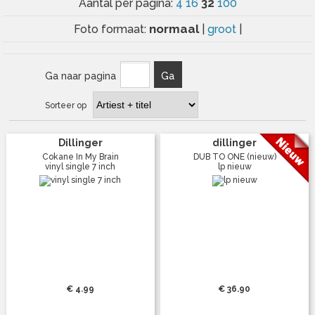
32
Aantal per pagina:
4
16
100
normaal
Foto formaat:
|
groot
|
Ga naar pagina
Ga
Sorteer op
Dillinger
dillinger
Cokane In My Brain
DUB TO ONE (nieuw)
vinyl single 7 inch
lp nieuw
€ 4.99
€ 36.90