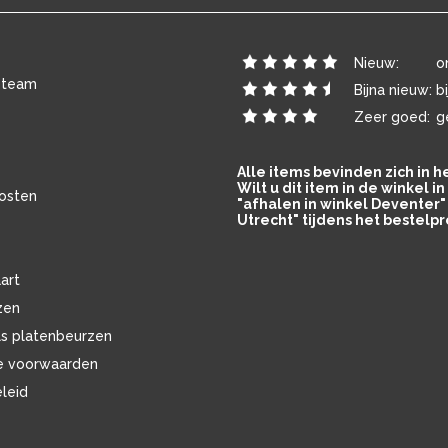
Nieuw:
o
 team
Bijna nieuw:
b
Zeer goed:
g
Alle items bevinden zich in 
Wilt u dit item in de winkel 
osten
"afhalen in winkel Deventer" 
Utrecht" tijdens het bestelpr
art
zen
ls platenbeurzen
e voorwaarden
eleid