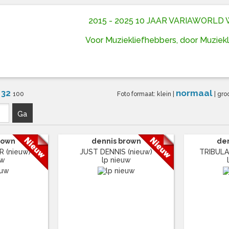
2015 - 2025 10 JAAR VARIAWORL
Voor Muziekliefhebbers, door Muziek
32
normaal
6
100
Foto formaat:
klein
|
|
gro
Ga
rown
dennis brown
de
 (nieuw)
JUST DENNIS (nieuw)
TRIBULAT
uw
lp nieuw