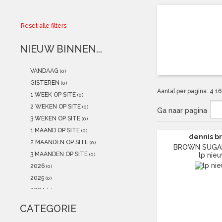
Collector
Reset alle filters
Aanbiedingen
NIEUW BINNEN...
Kadobonnen
VANDAAG
(0)
K-POP
(NEW)
GISTEREN
(0)
Aantal per pagina:
4
1
1 WEEK OP SITE
(0)
POSTERS
(NEW)
2 WEKEN OP SITE
(0)
Ga naar pagina
3 WEKEN OP SITE
(0)
Alle artikelen
1 MAAND OP SITE
(0)
dennis b
2 MAANDEN OP SITE
(0)
BROWN SUGAR
3 MAANDEN OP SITE
lp nie
(0)
2026
(0)
2025
(0)
2024
(0)
2023
(0)
CATEGORIE
2022
(0)