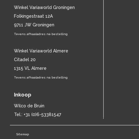
CHET BAKER
(58)
Winkel Variaworld Groningen
CHILD
(11)
Folkingestraat 12A
CHILLY GONZALES
(13)
9711 JW Groningen
CHRIS DE BURGH
(11)
Tevens afhaaladres na bestelling
CHUBBY CHECKER
(25)
CHUCK BERRY
(15)
CISKA PETERS
Winkel Variaworld Almere
(19)
CLIFF RICHARD
(77)
Citadel 20
CLUSTER
(11)
1315 VL Almere
CONNIE FRANCIS
(14)
Tevens afhaaladres na bestelling
CONNY VANDENBOS
(41)
CONRAD SCHNITZLER
(11)
Inkoop
CORRIE VAN GORP
(16)
CORRY
(27)
Wilco de Bruin
CORRY BROKKEN
(23)
Tel.: +31 (0)6-53381547
CREEDENCE CLEARWATER REVIVAL
(15)
CULTURE CLUB
(11)
Sitemap
CYNDI LAUPER
(17)