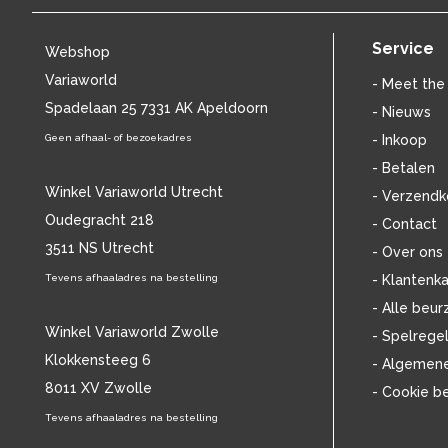
BILLIE HOLIDAY
(38)
BLANCMANGE
(12)
Service
Webshop
BOB DYLAN
(33)
Variaworld
BOB MARLEY & THE WAILERS
(13)
- Meet the
BOLLAND & BOLLAND
Spadelaan 25 7331 AK Apeldoorn
(12)
- Nieuws
BONEY M.
(18)
Geen afhaal- of bezoekadres
- Inkoop
BONNIE ST. CLAIRE
(17)
- Betalen
BONNIE TYLER
(11)
Winkel Variaworld Utrecht
- Verzendk
BRANT BJORK
(11)
Oudegracht 218
- Contact
BRIAN JONESTOWN MASSACRE
(13)
3511 NS Utrecht
BROTHERHOOD OF MAN
(11)
- Over ons
BRYAN FERRY
(13)
Tevens afhaaladres na bestelling
- Klantenka
BUCKS FIZZ
(11)
- Alle beur
BUDDY HOLLY
(14)
Winkel Variaworld Zwolle
- Spelrege
BZN
(30)
Klokkensteeg 6
- Algemen
C
(2220)
8011 XV Zwolle
- Cookie b
CAMEL
(11)
CAT STEVENS
Tevens afhaaladres na bestelling
(19)
CHARLES MINGUS
(20)