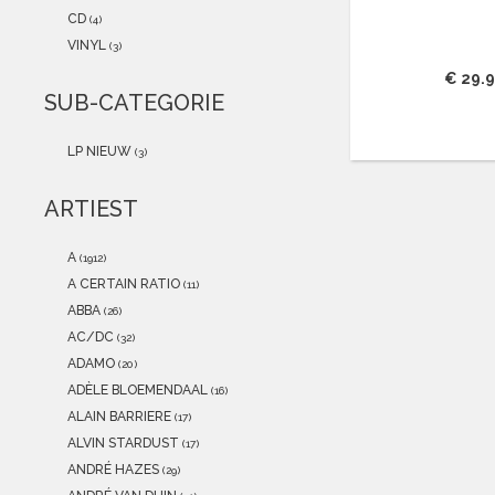
2021
(0)
CD
(4)
2020
(0)
VINYL
(3)
2019
(0)
€ 29.
2018
(0)
SUB-CATEGORIE
2017
(0)
2016
(0)
LP NIEUW
(3)
2015
(0)
ARTIEST
A
(1912)
A CERTAIN RATIO
(11)
ABBA
(26)
AC/DC
(32)
ADAMO
(20)
ADÈLE BLOEMENDAAL
(16)
ALAIN BARRIERE
(17)
ALVIN STARDUST
(17)
ANDRÉ HAZES
(29)