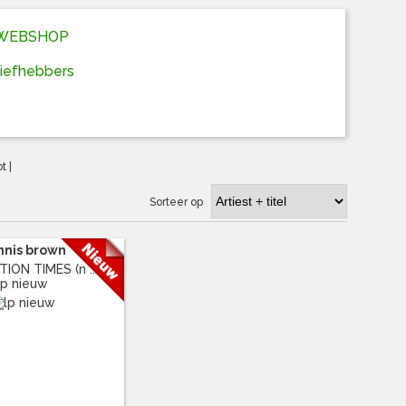
D WEBSHOP
liefhebbers
ot
|
Sorteer op
nnis brown
ION TIMES (n ...
lp nieuw