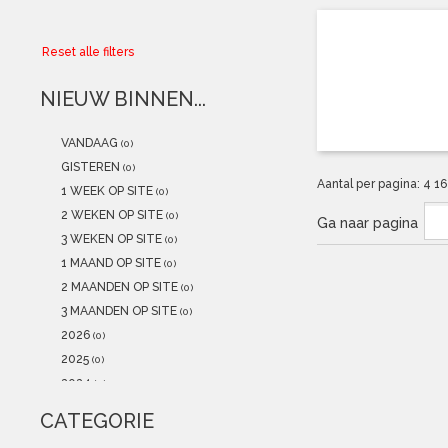
Collector
Reset alle filters
Aanbiedingen
NIEUW BINNEN...
Kadobonnen
VANDAAG
(0)
K-POP
(NEW)
GISTEREN
(0)
Aantal per pagina:
4
1
1 WEEK OP SITE
(0)
POSTERS
(NEW)
2 WEKEN OP SITE
(0)
Ga naar pagina
3 WEKEN OP SITE
(0)
Alle artikelen
1 MAAND OP SITE
(0)
2 MAANDEN OP SITE
(0)
3 MAANDEN OP SITE
(0)
2026
(0)
2025
(0)
2024
(0)
2023
(0)
CATEGORIE
2022
(0)