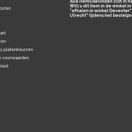
Alle items bevinden zich in 
Wilt u dit item in de winkel 
osten
"afhalen in winkel Deventer" 
Utrecht" tijdens het bestelpr
art
zen
ls platenbeurzen
e voorwaarden
eleid