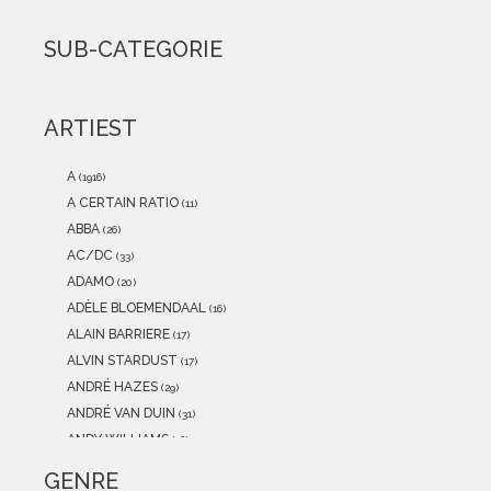
2021
(0)
2020
(0)
SUB-CATEGORIE
2019
(0)
2018
(0)
2017
(0)
ARTIEST
2016
(0)
2015
(0)
A
(1916)
A CERTAIN RATIO
(11)
ABBA
(26)
AC/DC
(33)
ADAMO
(20)
ADÈLE BLOEMENDAAL
(16)
ALAIN BARRIERE
(17)
ALVIN STARDUST
(17)
ANDRÉ HAZES
(29)
ANDRÉ VAN DUIN
(31)
ANDY WILLIAMS
(16)
ANITA MEYER
(12)
GENRE