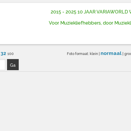
2015 - 2025 10 JAAR VARIAWORL
Voor Muziekliefhebbers, door Muziek
32
normaal
6
100
Foto formaat:
klein
|
|
gro
Ga