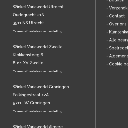
- Betalen
BOB MARLEY & THE WAILERS
(13)
Winkel Variaworld Utrecht
- Verzendk
BOLLAND & BOLLAND
(12)
Oudegracht 218
- Contact
BONEY M.
(18)
3511 NS Utrecht
BONNIE ST. CLAIRE
(17)
- Over ons
BONNIE TYLER
(11)
Tevens afhaaladres na bestelling
- Klantenka
BRANT BJORK
(11)
- Alle beur
BRIAN JONESTOWN MASSACRE
(13)
Winkel Variaworld Zwolle
- Spelrege
BROTHERHOOD OF MAN
(11)
Klokkensteeg 6
- Algemen
BRYAN FERRY
(13)
8011 XV Zwolle
- Cookie b
BUCKS FIZZ
(11)
BUDDY HOLLY
Tevens afhaaladres na bestelling
(14)
BZN
(30)
C
(2222)
Winkel Variaworld Groningen
CAMEL
(11)
Folkingestraat 12A
CAT STEVENS
(19)
9711 JW Groningen
CHARLES MINGUS
(20)
Tevens afhaaladres na bestelling
CHET BAKER
(57)
CHILD
(11)
CHILLY GONZALES
Winkel Variaworld Almere
(13)