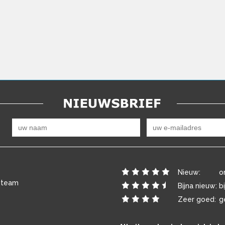
Nieuw:
o
 team
Bijna nieuw:
b
Zeer goed:
g