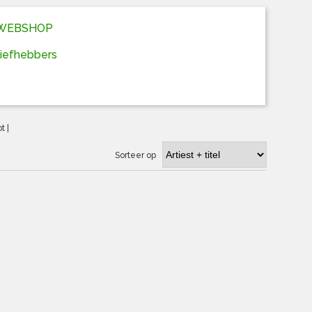
D WEBSHOP
liefhebbers
ot
|
Sorteer op