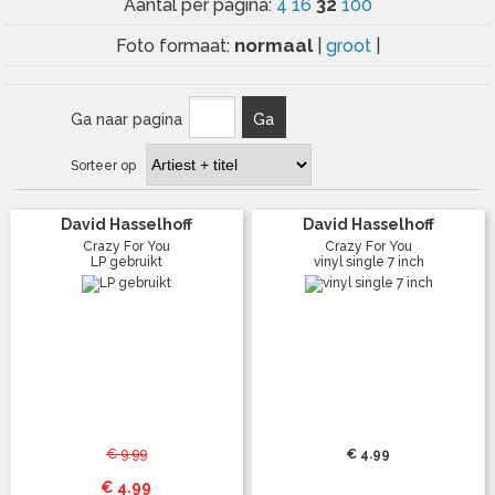
32
Aantal per pagina:
4
16
100
normaal
Foto formaat:
|
groot
|
Ga naar pagina
Ga
Sorteer op
David Hasselhoff
David Hasselhoff
Crazy For You
Crazy For You
LP gebruikt
vinyl single 7 inch
€ 9.99
€ 4.99
€ 4.99