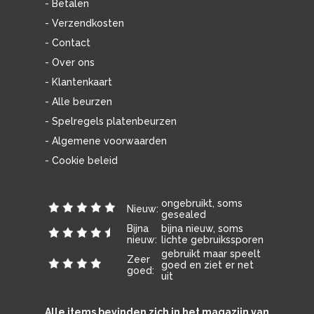
- Betalen
- Verzendkosten
- Contact
- Over ons
- Klantenkaart
- Alle beurzen
- Spelregels platenbeurzen
- Algemene voorwaarden
- Cookie beleid
ongebruikt, soms
Nieuw:
gesealed
Bijna
bijna nieuw, soms
nieuw:
lichte gebruikssporen
gebruikt maar speelt
Zeer
goed en ziet er net
goed:
uit
Alle items bevinden zich in het magazijn van