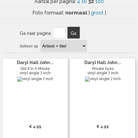
32
Aantal per pagina:
4
16
100
normaal
Foto formaat:
|
groot
|
Ga naar pagina
Ga
Sorteer op
Daryl Hall John...
Daryl Hall John...
Did It In A Minute
Private Eyes
vinyl single 7 inch
vinyl single 7 inch
€ 4.99
€ 4.99