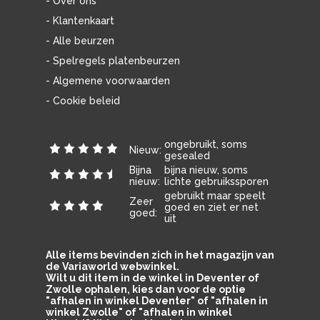
- Over ons
- Klantenkaart
- Alle beurzen
- Spelregels platenbeurzen
- Algemene voorwaarden
- Cookie beleid
ongebruikt, soms
Nieuw:
gesealed
Bijna
bijna nieuw, soms
nieuw:
lichte gebruikssporen
gebruikt maar speelt
Zeer
goed en ziet er net
goed:
uit
Alle items bevinden zich in het magazijn van
de Variaworld webwinkel.
Wilt u dit item in de winkel in Deventer of
Zwolle ophalen, kies dan voor de optie
"afhalen in winkel Deventer" of "afhalen in
winkel Zwolle" of "afhalen in winkel