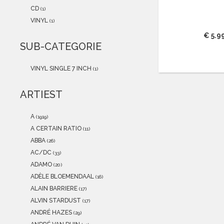
2021
(0)
CD
(1)
2020
(0)
VINYL
(1)
2019
(0)
€ 5.9
2018
(0)
SUB-CATEGORIE
2017
(0)
2016
(1)
VINYL SINGLE 7 INCH
(1)
2015
(0)
ARTIEST
A
(1919)
A CERTAIN RATIO
(11)
ABBA
(26)
AC/DC
(33)
ADAMO
(20)
ADÈLE BLOEMENDAAL
(16)
ALAIN BARRIERE
(17)
ALVIN STARDUST
(17)
ANDRÉ HAZES
(29)