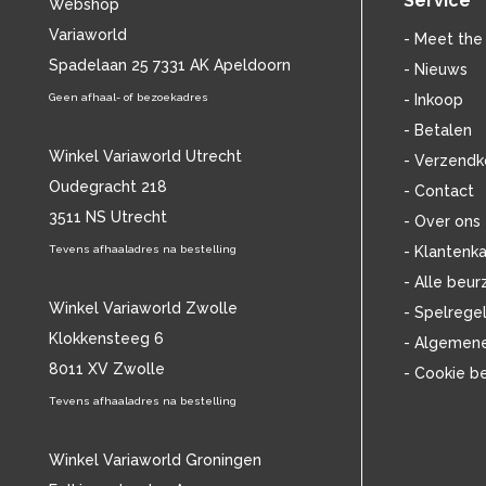
Service
Webshop
BILLIE HOLIDAY
(36)
Variaworld
BLANCMANGE
(12)
- Meet the
BOB DYLAN
Spadelaan 25 7331 AK Apeldoorn
(33)
- Nieuws
BOB MARLEY & THE WAILERS
(13)
Geen afhaal- of bezoekadres
- Inkoop
BOLLAND & BOLLAND
(12)
- Betalen
BONEY M.
(18)
Winkel Variaworld Utrecht
- Verzendk
BONNIE ST. CLAIRE
(17)
Oudegracht 218
- Contact
BONNIE TYLER
(11)
3511 NS Utrecht
BRANT BJORK
(11)
- Over ons
BRIAN JONESTOWN MASSACRE
(13)
Tevens afhaaladres na bestelling
- Klantenka
BROTHERHOOD OF MAN
(11)
- Alle beur
BRYAN FERRY
(13)
Winkel Variaworld Zwolle
- Spelrege
BUCKS FIZZ
(11)
Klokkensteeg 6
- Algemen
BUDDY HOLLY
(14)
8011 XV Zwolle
- Cookie b
BZN
(30)
C
Tevens afhaaladres na bestelling
(2223)
CAMEL
(11)
CAT STEVENS
(19)
Winkel Variaworld Groningen
CHARLES MINGUS
(20)