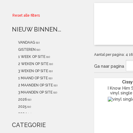
Collector
Reset alle filters
Aanbiedingen
NIEUW BINNEN...
Kadobonnen
VANDAAG
(0)
K-POP
(NEW)
GISTEREN
(0)
Aantal per pagina:
4
1
1 WEEK OP SITE
(0)
POSTERS
(NEW)
2 WEKEN OP SITE
(0)
Ga naar pagina
3 WEKEN OP SITE
(0)
Alle artikelen
1 MAAND OP SITE
(0)
Cissy
2 MAANDEN OP SITE
(0)
I Know Him 
3 MAANDEN OP SITE
vinyl single
(0)
2026
(0)
2025
(0)
2024
(0)
2023
(0)
CATEGORIE
2022
(0)