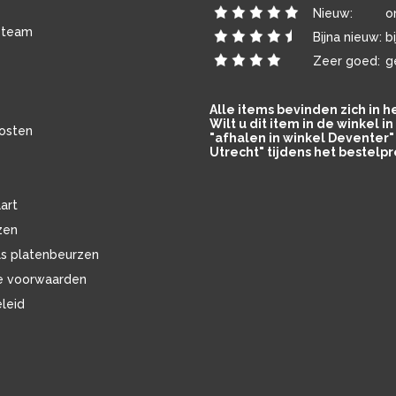
Nieuw:
o
 team
Bijna nieuw:
b
Zeer goed:
g
Alle items bevinden zich in 
Wilt u dit item in de winkel 
osten
"afhalen in winkel Deventer" 
Utrecht" tijdens het bestelpr
art
zen
ls platenbeurzen
e voorwaarden
eleid