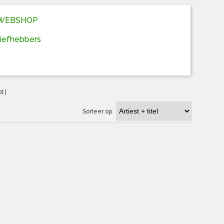
D WEBSHOP
liefhebbers
ot
|
Sorteer op