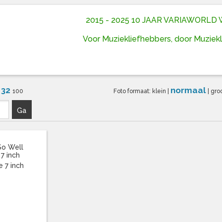
2015 - 2025 10 JAAR VARIAWORL
Voor Muziekliefhebbers, door Muziek
32
normaal
6
100
Foto formaat:
klein
|
|
gro
Ga
So Well
 7 inch