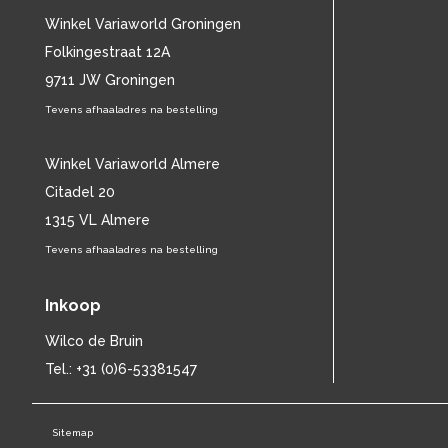
CHARLES MINGUS
(20)
Winkel Variaworld Groningen
CHET BAKER
(58)
Folkingestraat 12A
CHILD
(11)
9711 JW Groningen
CHILLY GONZALES
(13)
Tevens afhaaladres na bestelling
CHRIS DE BURGH
(11)
CHUBBY CHECKER
(25)
CHUCK BERRY
Winkel Variaworld Almere
(15)
CISKA PETERS
(19)
Citadel 20
CLIFF RICHARD
(77)
1315 VL Almere
CLUSTER
(11)
Tevens afhaaladres na bestelling
CONNIE FRANCIS
(14)
CONNY VANDENBOS
(41)
Inkoop
CONRAD SCHNITZLER
(11)
CORRIE VAN GORP
(16)
Wilco de Bruin
CORRY
(27)
Tel.: +31 (0)6-53381547
CORRY BROKKEN
(23)
CREEDENCE CLEARWATER REVIVAL
(15)
Sitemap
CULTURE CLUB
(11)