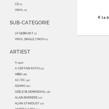
2021
(0)
CD
(1)
2020
(0)
VINYL
(2)
2019
(0)
€ 14.
2018
(0)
SUB-CATEGORIE
2017
(0)
2016
(0)
LP GEBRUIKT
(1)
2015
(0)
VINYL SINGLE 7 INCH
(1)
ARTIEST
A
(1912)
A CERTAIN RATIO
(11)
ABBA
(26)
AC/DC
(32)
ADAMO
(20)
ADÈLE BLOEMENDAAL
(16)
ALAIN BARRIERE
(17)
ALVIN STARDUST
(17)