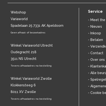
BILL EVANS
(25)
BILLIE HOLIDAY
(38)
Service
Webshop
BLANCMANGE
(12)
Variaworld
BOB DYLAN
(33)
- Meet the
BOB MARLEY & THE WAILERS
Spadelaan 25 7331 AK Apeldoorn
(13)
- Nieuws
BOLLAND & BOLLAND
(12)
Geen afhaal- of bezoekadres
- Inkoop
BONEY M.
(18)
- Betalen
BONNIE ST. CLAIRE
(17)
Winkel Variaworld Utrecht
- Verzendk
BONNIE TYLER
(11)
Oudegracht 218
- Contact
BRANT BJORK
(11)
3511 NS Utrecht
BRIAN JONESTOWN MASSACRE
(13)
- Over ons
BROTHERHOOD OF MAN
(11)
Tevens afhaaladres na bestelling
- Klantenka
BRYAN FERRY
(13)
- Alle beur
BUCKS FIZZ
(11)
Winkel Variaworld Zwolle
- Spelrege
BUDDY HOLLY
(14)
Klokkensteeg 6
- Algemen
BZN
(30)
8011 XV Zwolle
- Cookie b
C
(2220)
CAMEL
Tevens afhaaladres na bestelling
(11)
CAT STEVENS
(19)