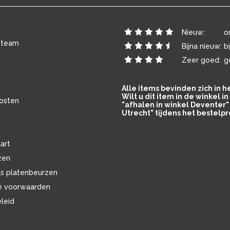
Nieuw:
o
 team
Bijna nieuw:
b
Zeer goed:
g
Alle items bevinden zich in 
Wilt u dit item in de winkel 
osten
"afhalen in winkel Deventer" 
Utrecht" tijdens het bestelpr
art
zen
ls platenbeurzen
e voorwaarden
eleid