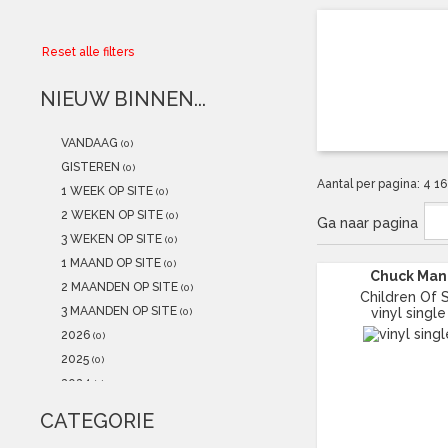
Collector
Reset alle filters
Aanbiedingen
NIEUW BINNEN...
Kadobonnen
VANDAAG
(0)
K-POP
(NEW)
GISTEREN
(0)
Aantal per pagina:
4
1
1 WEEK OP SITE
(0)
POSTERS
(NEW)
2 WEKEN OP SITE
(0)
Ga naar pagina
3 WEKEN OP SITE
(0)
Alle artikelen
1 MAAND OP SITE
(0)
Chuck Man
2 MAANDEN OP SITE
(0)
Children Of 
3 MAANDEN OP SITE
vinyl single
(0)
2026
(0)
2025
(0)
2024
(1)
2023
(1)
CATEGORIE
2022
(0)