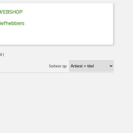
D WEBSHOP
liefhebbers
ot
|
Sorteer op