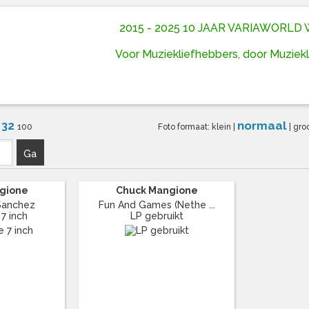
2015 - 2025 10 JAAR VARIAWORL
Voor Muziekliefhebbers, door Muziek
32
normaal
6
100
Foto formaat:
klein
|
|
gro
Ga
gione
Chuck Mangione
Sanchez
Fun And Games (Nethe ...
 7 inch
LP gebruikt