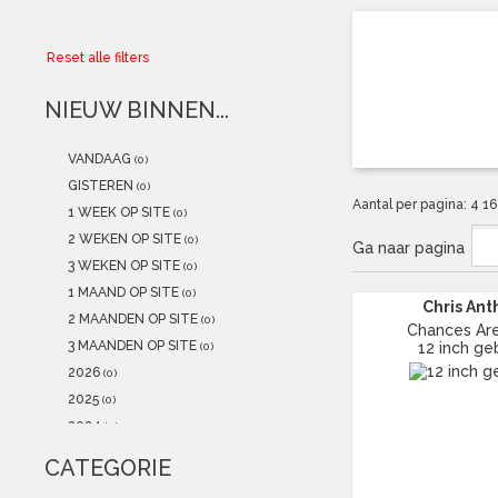
Collector
Reset alle filters
Aanbiedingen
NIEUW BINNEN...
Kadobonnen
VANDAAG
(0)
K-POP
(NEW)
GISTEREN
(0)
Aantal per pagina:
4
1
1 WEEK OP SITE
(0)
POSTERS
(NEW)
2 WEKEN OP SITE
(0)
Ga naar pagina
3 WEKEN OP SITE
(0)
Alle artikelen
1 MAAND OP SITE
(0)
Chris An
2 MAANDEN OP SITE
(0)
Chances Ar
3 MAANDEN OP SITE
12 inch ge
(0)
2026
(0)
2025
(0)
2024
(0)
2023
(0)
CATEGORIE
2022
(1)