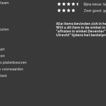
 team
Bijna nieuw:
b
Zeer goed:
g
Alle items bevinden zich in 
Wilt u dit item in de winkel 
osten
"afhalen in winkel Deventer" 
Utrecht" tijdens het bestelpr
art
zen
ls platenbeurzen
e voorwaarden
eleid