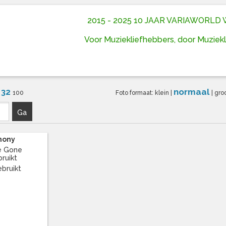
2015 - 2025 10 JAAR VARIAWORL
Voor Muziekliefhebbers, door Muziek
32
normaal
6
100
Foto formaat:
klein
|
|
gro
Ga
thony
e Gone
bruikt