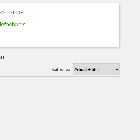
D WEBSHOP
liefhebbers
ot
|
Sorteer op