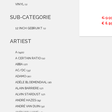
2021
(0)
VINYL
(1)
2020
(0)
2019
(0)
SUB-CATEGORIE
€ 9.9
2018
(0)
€ 6.9
2017
(0)
12 INCH GEBRUIKT
(1)
2016
(0)
2015
(0)
ARTIEST
A
(1921)
A CERTAIN RATIO
(11)
ABBA
(27)
AC/DC
(33)
ADAMO
(20)
ADÈLE BLOEMENDAAL
(16)
ALAIN BARRIERE
(17)
ALVIN STARDUST
(17)
ANDRÉ HAZES
(29)
ANDRÉ VAN DUIN
(31)