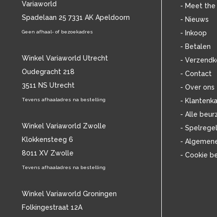
Variaworld
BLANCMANGE
(12)
- Meet the
BOB DYLAN
Spadelaan 25 7331 AK Apeldoorn
(33)
- Nieuws
BOB MARLEY & THE WAILERS
(14)
Geen afhaal- of bezoekadres
- Inkoop
BOLLAND & BOLLAND
(12)
- Betalen
BONEY M.
(18)
Winkel Variaworld Utrecht
- Verzendk
BONNIE ST. CLAIRE
(17)
Oudegracht 218
- Contact
BRANT BJORK
(11)
3511 NS Utrecht
BRIAN JONESTOWN MASSACRE
(12)
- Over ons
BROTHERHOOD OF MAN
(11)
Tevens afhaaladres na bestelling
- Klantenka
BRYAN FERRY
(13)
- Alle beur
BUCKS FIZZ
(11)
Winkel Variaworld Zwolle
- Spelrege
BUDDY HOLLY
(14)
Klokkensteeg 6
- Algemen
BZN
(30)
8011 XV Zwolle
- Cookie b
C
(2220)
CAMEL
Tevens afhaaladres na bestelling
(11)
CAT STEVENS
(19)
CHARLES MINGUS
(20)
Winkel Variaworld Groningen
CHET BAKER
(58)
Folkingestraat 12A
CHILD
(11)