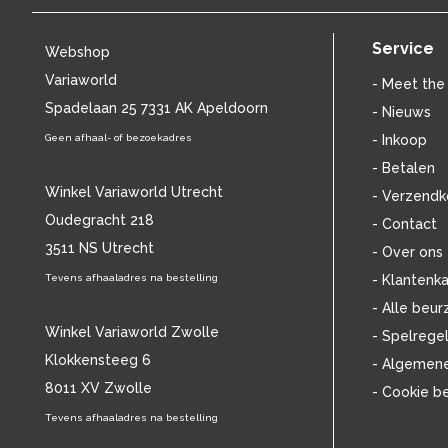
BILLIE HOLIDAY
(38)
BLANCMANGE
(12)
Service
Webshop
BOB DYLAN
(33)
Variaworld
BOB MARLEY & THE WAILERS
(13)
- Meet the
BOLLAND & BOLLAND
Spadelaan 25 7331 AK Apeldoorn
(12)
- Nieuws
BONEY M.
(18)
Geen afhaal- of bezoekadres
- Inkoop
BONNIE ST. CLAIRE
(17)
- Betalen
BONNIE TYLER
(11)
Winkel Variaworld Utrecht
- Verzendk
BRANT BJORK
(11)
Oudegracht 218
- Contact
BRIAN JONESTOWN MASSACRE
(13)
3511 NS Utrecht
BROTHERHOOD OF MAN
(11)
- Over ons
BRYAN FERRY
(13)
Tevens afhaaladres na bestelling
- Klantenka
BUCKS FIZZ
(11)
- Alle beur
BUDDY HOLLY
(14)
Winkel Variaworld Zwolle
- Spelrege
BZN
(30)
Klokkensteeg 6
- Algemen
C
(2220)
8011 XV Zwolle
- Cookie b
CAMEL
(11)
CAT STEVENS
Tevens afhaaladres na bestelling
(19)
CHARLES MINGUS
(20)