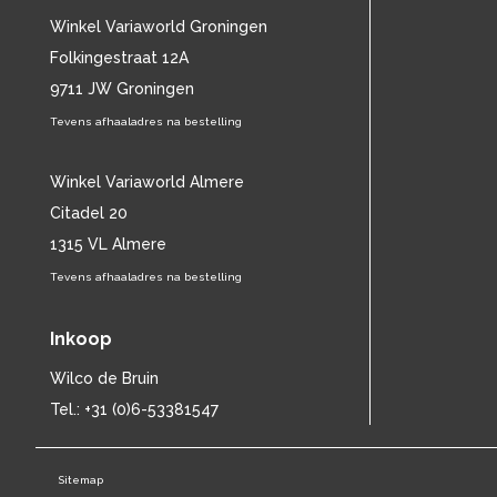
CHET BAKER
(58)
Winkel Variaworld Groningen
CHILD
(11)
Folkingestraat 12A
CHILLY GONZALES
(13)
9711 JW Groningen
CHRIS DE BURGH
(11)
Tevens afhaaladres na bestelling
CHUBBY CHECKER
(25)
CHUCK BERRY
(15)
CISKA PETERS
Winkel Variaworld Almere
(19)
CLIFF RICHARD
(77)
Citadel 20
CLUSTER
(11)
1315 VL Almere
CONNIE FRANCIS
(14)
Tevens afhaaladres na bestelling
CONNY VANDENBOS
(41)
CONRAD SCHNITZLER
(11)
Inkoop
CORRIE VAN GORP
(16)
CORRY
(27)
Wilco de Bruin
CORRY BROKKEN
(23)
Tel.: +31 (0)6-53381547
CREEDENCE CLEARWATER REVIVAL
(15)
CULTURE CLUB
(11)
Sitemap
CYNDI LAUPER
(17)