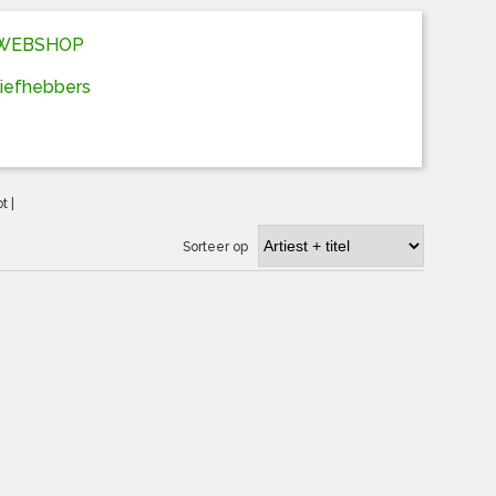
D WEBSHOP
liefhebbers
ot
|
Sorteer op