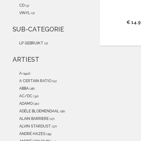
2021
(0)
CD
(3)
2020
(0)
VINYL
(2)
2019
(0)
€ 14.
2018
(0)
SUB-CATEGORIE
2017
(0)
2016
(0)
LP GEBRUIKT
(2)
2015
(0)
ARTIEST
A
(1912)
A CERTAIN RATIO
(11)
ABBA
(26)
AC/DC
(32)
ADAMO
(20)
ADÈLE BLOEMENDAAL
(16)
ALAIN BARRIERE
(17)
ALVIN STARDUST
(17)
ANDRÉ HAZES
(29)