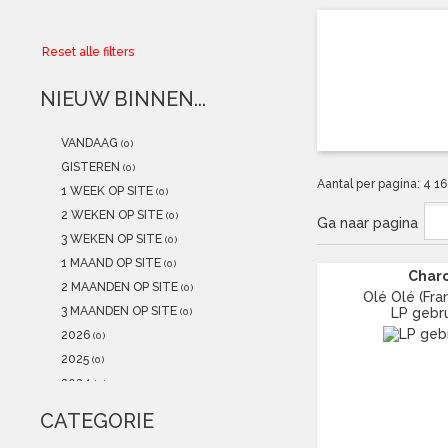
Collector
Reset alle filters
Aanbiedingen
NIEUW BINNEN...
Kadobonnen
VANDAAG
(0)
K-POP
(NEW)
GISTEREN
(0)
Aantal per pagina:
4
1
1 WEEK OP SITE
(0)
POSTERS
(NEW)
2 WEKEN OP SITE
(0)
Ga naar pagina
3 WEKEN OP SITE
(0)
Alle artikelen
1 MAAND OP SITE
(0)
Char
2 MAANDEN OP SITE
(0)
Olé Olé (Franc
3 MAANDEN OP SITE
LP gebru
(0)
2026
(0)
2025
(0)
2024
(0)
2023
(1)
CATEGORIE
2022
(1)