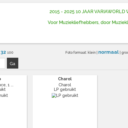
2015 - 2025 10 JAAR VARIAWORL
Voor Muziekliefhebbers, door Muziek
32
normaal
6
100
Foto formaat:
klein
|
|
gro
Ga
o
Charol
e, 1 ...
Charol
ikt
LP gebruikt