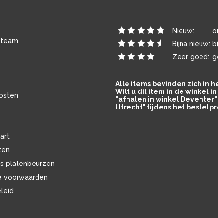
Nieuw:
o
 team
Bijna nieuw:
b
Zeer goed:
g
Alle items bevinden zich in 
Wilt u dit item in de winkel 
osten
"afhalen in winkel Deventer" 
Utrecht" tijdens het bestelpr
art
zen
ls platenbeurzen
e voorwaarden
eleid