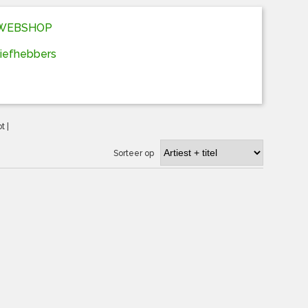
D WEBSHOP
liefhebbers
ot
|
Sorteer op