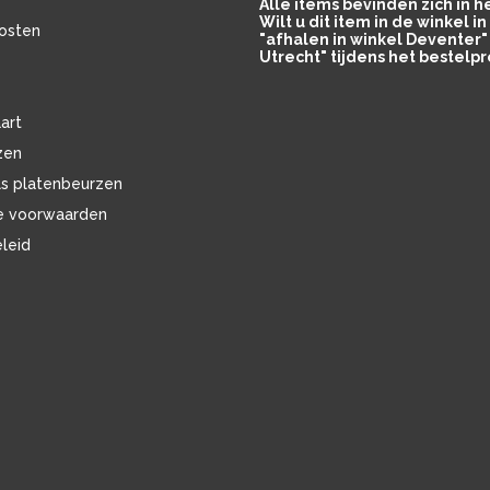
Alle items bevinden zich in 
Wilt u dit item in de winkel 
osten
"afhalen in winkel Deventer" 
Utrecht" tijdens het bestelpr
art
zen
ls platenbeurzen
e voorwaarden
eleid