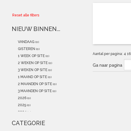
Collector
Reset alle filters
Aanbiedingen
NIEUW BINNEN...
Kadobonnen
VANDAAG
(0)
K-POP
(NEW)
GISTEREN
(0)
Aantal per pagina:
4
1
1 WEEK OP SITE
(0)
POSTERS
(NEW)
2 WEKEN OP SITE
(0)
Ga naar pagina
3 WEKEN OP SITE
(0)
Alle artikelen
1 MAAND OP SITE
(0)
2 MAANDEN OP SITE
(0)
3 MAANDEN OP SITE
(0)
2026
(0)
2025
(0)
2024
(0)
2023
(0)
CATEGORIE
2022
(0)