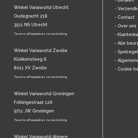
- Betalen
BOB DYLAN
(33)
Winkel Variaworld Utrecht
- Verzendk
BOB MARLEY & THE WAILERS
(13)
Oudegracht 218
- Contact
BOLLAND & BOLLAND
(12)
3511 NS Utrecht
BONEY M.
(18)
- Over ons
BONNIE ST. CLAIRE
(17)
Tevens afhaaladres na bestelling
- Klantenka
BONNIE TYLER
(11)
- Alle beur
BRANT BJORK
(11)
Winkel Variaworld Zwolle
- Spelrege
BRIAN JONESTOWN MASSACRE
(13)
Klokkensteeg 6
- Algemen
BROTHERHOOD OF MAN
(11)
8011 XV Zwolle
- Cookie b
BRYAN FERRY
(13)
BUCKS FIZZ
Tevens afhaaladres na bestelling
(11)
BUDDY HOLLY
(13)
BZN
(30)
Winkel Variaworld Groningen
C
(2376)
Folkingestraat 12A
CAMEL
(11)
9711 JW Groningen
CAT STEVENS
(19)
Tevens afhaaladres na bestelling
CHARLES MINGUS
(20)
CHET BAKER
(58)
CHILD
Winkel Variaworld Almere
(11)