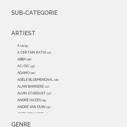
2021
(0)
2020
(0)
SUB-CATEGORIE
2019
(0)
2018
(0)
2017
(0)
ARTIEST
2016
(0)
2015
(0)
A
(2079)
A CERTAIN RATIO
(11)
ABBA
(26)
AC/DC
(32)
ADAMO
(20)
ADÈLE BLOEMENDAAL
(16)
ALAIN BARRIERE
(17)
ALVIN STARDUST
(17)
ANDRÉ HAZES
(29)
ANDRÉ VAN DUIN
(31)
ANDY WILLIAMS
(16)
ANITA MEYER
(12)
GENRE