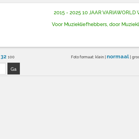
2015 - 2025 10 JAAR VARIAWORL
Voor Muziekliefhebbers, door Muziek
32
normaal
6
100
Foto formaat:
klein
|
|
gro
Ga