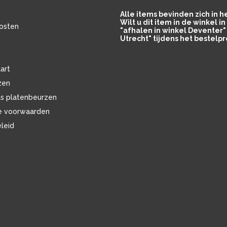
Alle items bevinden zich in 
Wilt u dit item in de winkel 
osten
"afhalen in winkel Deventer" 
Utrecht" tijdens het bestelpr
art
zen
ls platenbeurzen
e voorwaarden
eleid