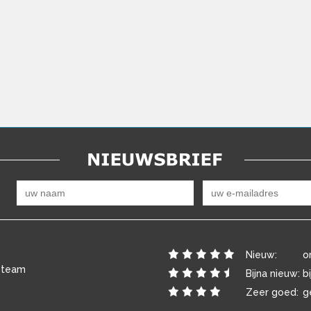
Nieuw:
o
 team
Bijna nieuw:
b
Zeer goed:
g