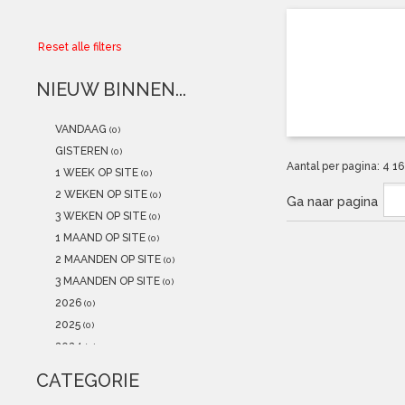
Collector
Reset alle filters
Aanbiedingen
NIEUW BINNEN...
Kadobonnen
VANDAAG
(0)
K-POP
(NEW)
GISTEREN
(0)
Aantal per pagina:
4
1
1 WEEK OP SITE
(0)
POSTERS
(NEW)
2 WEKEN OP SITE
(0)
Ga naar pagina
3 WEKEN OP SITE
(0)
Alle artikelen
1 MAAND OP SITE
(0)
2 MAANDEN OP SITE
(0)
3 MAANDEN OP SITE
(0)
2026
(0)
2025
(0)
2024
(0)
2023
(0)
CATEGORIE
2022
(0)