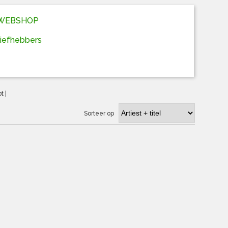
D WEBSHOP
liefhebbers
ot
|
Sorteer op