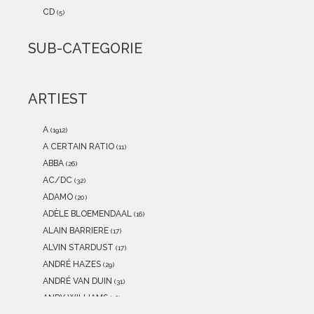
2021
(0)
CD
(5)
2020
(0)
2019
(0)
SUB-CATEGORIE
2018
(0)
2017
(0)
2016
(0)
ARTIEST
2015
(0)
A
(1912)
A CERTAIN RATIO
(11)
ABBA
(26)
AC/DC
(32)
ADAMO
(20)
ADÈLE BLOEMENDAAL
(16)
ALAIN BARRIERE
(17)
ALVIN STARDUST
(17)
ANDRÉ HAZES
(29)
ANDRÉ VAN DUIN
(31)
ANDY WILLIAMS
(16)