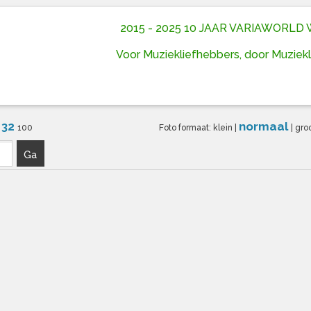
2015 - 2025 10 JAAR VARIAWORL
Voor Muziekliefhebbers, door Muziek
32
normaal
6
100
Foto formaat:
klein
|
|
gro
Ga