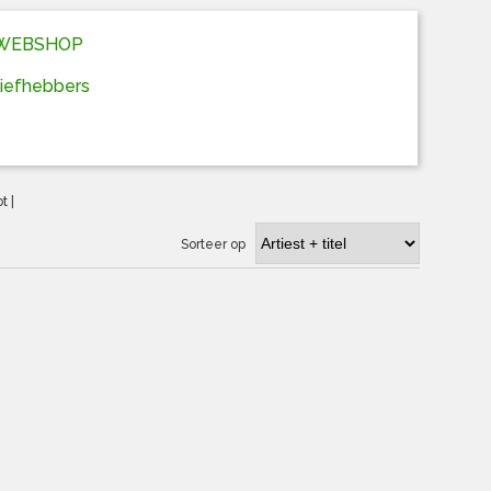
D WEBSHOP
liefhebbers
ot
|
Sorteer op