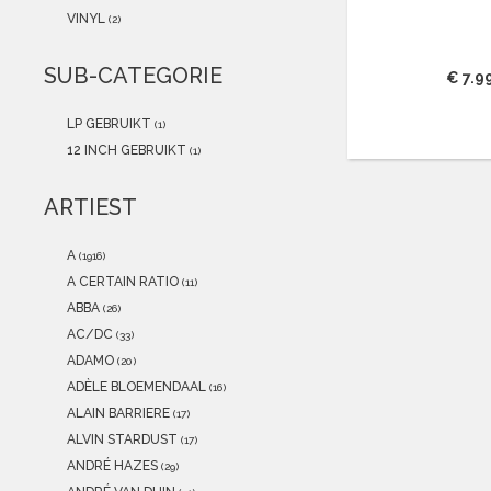
2021
(0)
VINYL
(2)
2020
(0)
2019
(0)
SUB-CATEGORIE
€ 7.9
2018
(0)
2017
(0)
LP GEBRUIKT
(1)
2016
(0)
12 INCH GEBRUIKT
(1)
2015
(0)
ARTIEST
A
(1916)
A CERTAIN RATIO
(11)
ABBA
(26)
AC/DC
(33)
ADAMO
(20)
ADÈLE BLOEMENDAAL
(16)
ALAIN BARRIERE
(17)
ALVIN STARDUST
(17)
ANDRÉ HAZES
(29)