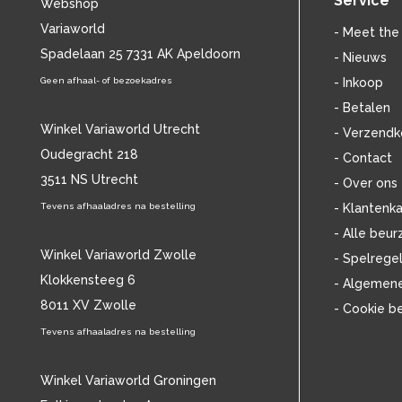
Service
Webshop
BILLIE HOLIDAY
(36)
Variaworld
BLANCMANGE
(12)
- Meet the
BOB DYLAN
Spadelaan 25 7331 AK Apeldoorn
(33)
- Nieuws
BOB MARLEY & THE WAILERS
(13)
Geen afhaal- of bezoekadres
- Inkoop
BOLLAND & BOLLAND
(12)
- Betalen
BONEY M.
(18)
Winkel Variaworld Utrecht
- Verzendk
BONNIE ST. CLAIRE
(17)
Oudegracht 218
- Contact
BONNIE TYLER
(11)
3511 NS Utrecht
BRANT BJORK
(11)
- Over ons
BRIAN JONESTOWN MASSACRE
(13)
Tevens afhaaladres na bestelling
- Klantenka
BROTHERHOOD OF MAN
(11)
- Alle beur
BRYAN FERRY
(13)
Winkel Variaworld Zwolle
- Spelrege
BUCKS FIZZ
(11)
Klokkensteeg 6
- Algemen
BUDDY HOLLY
(14)
8011 XV Zwolle
- Cookie b
BZN
(30)
C
Tevens afhaaladres na bestelling
(2222)
CAMEL
(11)
CAT STEVENS
(19)
Winkel Variaworld Groningen
CHARLES MINGUS
(20)