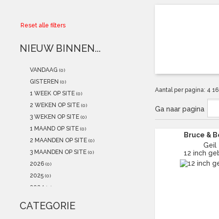
Collector
Reset alle filters
Aanbiedingen
NIEUW BINNEN...
Kadobonnen
VANDAAG
(0)
K-POP
(NEW)
GISTEREN
(0)
Aantal per pagina:
4
1
1 WEEK OP SITE
(0)
POSTERS
(NEW)
2 WEKEN OP SITE
(0)
Ga naar pagina
3 WEKEN OP SITE
(0)
Alle artikelen
1 MAAND OP SITE
(0)
Bruce & 
2 MAANDEN OP SITE
(0)
Geil
3 MAANDEN OP SITE
12 inch ge
(0)
2026
(0)
2025
(0)
2024
(0)
2023
(0)
CATEGORIE
2022
(2)