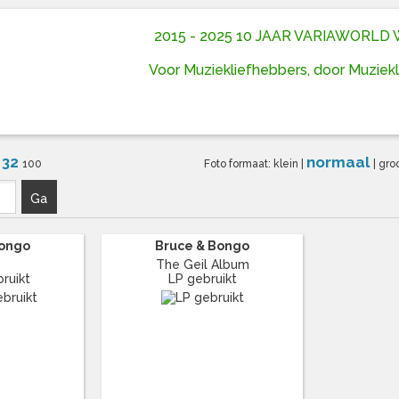
2015 - 2025 10 JAAR VARIAWORL
Voor Muziekliefhebbers, door Muziek
32
normaal
6
100
Foto formaat:
klein
|
|
gro
Ga
Bongo
Bruce & Bongo
The Geil Album
bruikt
LP gebruikt