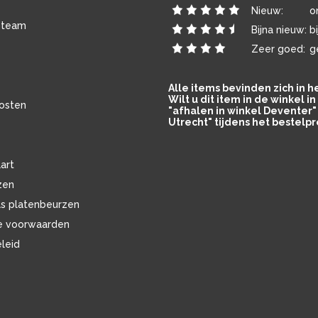
Nieuw:
o
 team
Bijna nieuw:
b
Zeer goed:
g
Alle items bevinden zich in 
Wilt u dit item in de winkel 
osten
"afhalen in winkel Deventer" 
Utrecht" tijdens het bestelpr
art
zen
ls platenbeurzen
e voorwaarden
eleid