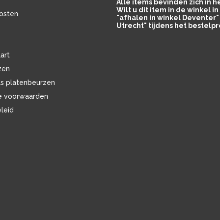
Alle items bevinden zich in 
Wilt u dit item in de winkel 
osten
"afhalen in winkel Deventer" 
Utrecht" tijdens het bestelpr
art
zen
ls platenbeurzen
e voorwaarden
eleid