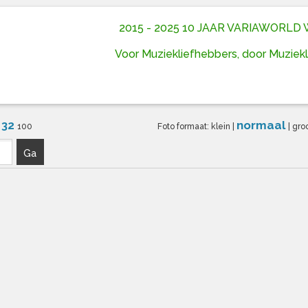
2015 - 2025 10 JAAR VARIAWORL
Voor Muziekliefhebbers, door Muziek
32
normaal
6
100
Foto formaat:
klein
|
|
gro
Ga