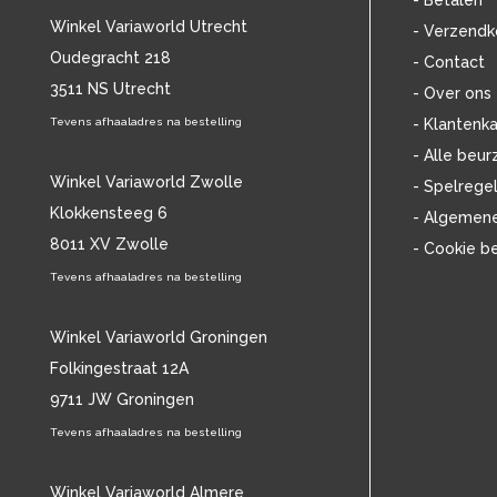
- Betalen
BOB MARLEY & THE WAILERS
(13)
Winkel Variaworld Utrecht
- Verzendk
BOLLAND & BOLLAND
(12)
Oudegracht 218
- Contact
BONEY M.
(18)
3511 NS Utrecht
BONNIE ST. CLAIRE
(17)
- Over ons
BONNIE TYLER
(11)
Tevens afhaaladres na bestelling
- Klantenka
BRANT BJORK
(11)
- Alle beur
BRIAN JONESTOWN MASSACRE
(13)
Winkel Variaworld Zwolle
- Spelrege
BROTHERHOOD OF MAN
(11)
Klokkensteeg 6
- Algemen
BRYAN FERRY
(13)
8011 XV Zwolle
- Cookie b
BUCKS FIZZ
(11)
BUDDY HOLLY
Tevens afhaaladres na bestelling
(14)
BZN
(30)
C
(2220)
Winkel Variaworld Groningen
CAMEL
(11)
Folkingestraat 12A
CAT STEVENS
(19)
9711 JW Groningen
CHARLES MINGUS
(20)
Tevens afhaaladres na bestelling
CHET BAKER
(58)
CHILD
(11)
CHILLY GONZALES
Winkel Variaworld Almere
(13)