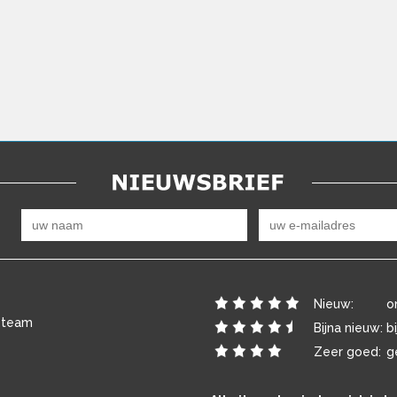
Nieuw:
o
 team
Bijna nieuw:
b
Zeer goed:
g