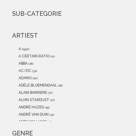
2021
(0)
2020
(0)
SUB-CATEGORIE
2019
(0)
2018
(0)
2017
(0)
ARTIEST
2016
(0)
2015
(0)
A
(1912)
A CERTAIN RATIO
(11)
ABBA
(26)
AC/DC
(32)
ADAMO
(20)
ADÈLE BLOEMENDAAL
(16)
ALAIN BARRIERE
(17)
ALVIN STARDUST
(17)
ANDRÉ HAZES
(29)
ANDRÉ VAN DUIN
(31)
ANDY WILLIAMS
(16)
ANITA MEYER
(12)
GENRE