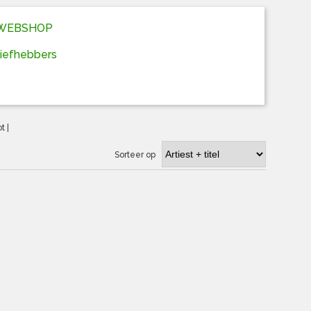
D WEBSHOP
liefhebbers
ot
|
Sorteer op