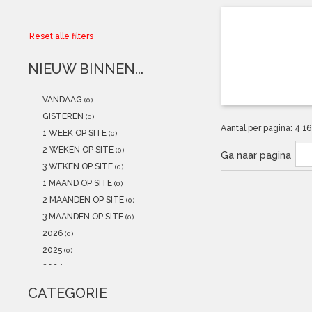
Collector
Reset alle filters
Aanbiedingen
NIEUW BINNEN...
Kadobonnen
VANDAAG
(0)
K-POP
(NEW)
GISTEREN
(0)
Aantal per pagina:
4
1
1 WEEK OP SITE
(0)
POSTERS
(NEW)
2 WEKEN OP SITE
(0)
Ga naar pagina
3 WEKEN OP SITE
(0)
Alle artikelen
1 MAAND OP SITE
(0)
2 MAANDEN OP SITE
(0)
3 MAANDEN OP SITE
(0)
2026
(0)
2025
(0)
2024
(0)
2023
(0)
CATEGORIE
2022
(0)