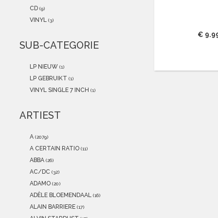
2021
(0)
CD
(9)
2020
(0)
VINYL
(3)
2019
(0)
€ 9.9
2018
(0)
SUB-CATEGORIE
2017
(0)
2016
(0)
LP NIEUW
(1)
2015
(0)
LP GEBRUIKT
(1)
VINYL SINGLE 7 INCH
(1)
ARTIEST
A
(2079)
A CERTAIN RATIO
(11)
ABBA
(26)
AC/DC
(32)
ADAMO
(20)
ADÈLE BLOEMENDAAL
(16)
ALAIN BARRIERE
(17)