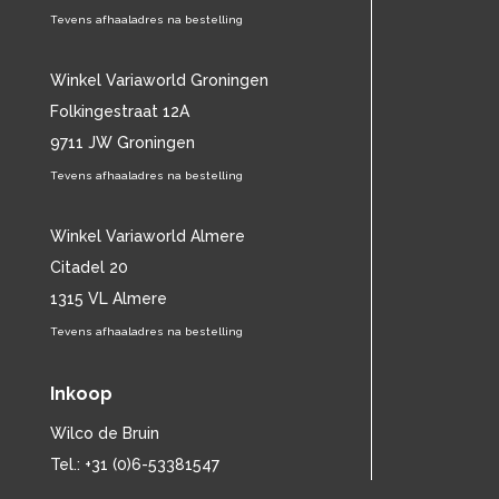
CAMEL
Tevens afhaaladres na bestelling
(11)
CAT STEVENS
(19)
CHARLES MINGUS
(20)
Winkel Variaworld Groningen
CHET BAKER
(58)
Folkingestraat 12A
CHILD
(11)
9711 JW Groningen
CHILLY GONZALES
(13)
Tevens afhaaladres na bestelling
CHRIS DE BURGH
(11)
CHUBBY CHECKER
(25)
CHUCK BERRY
Winkel Variaworld Almere
(15)
CISKA PETERS
(19)
Citadel 20
CLIFF RICHARD
(77)
1315 VL Almere
CLUSTER
(11)
Tevens afhaaladres na bestelling
CONNIE FRANCIS
(14)
CONNY VANDENBOS
(41)
Inkoop
CONRAD SCHNITZLER
(11)
CORRIE VAN GORP
(16)
Wilco de Bruin
CORRY
(27)
Tel.: +31 (0)6-53381547
CORRY BROKKEN
(23)