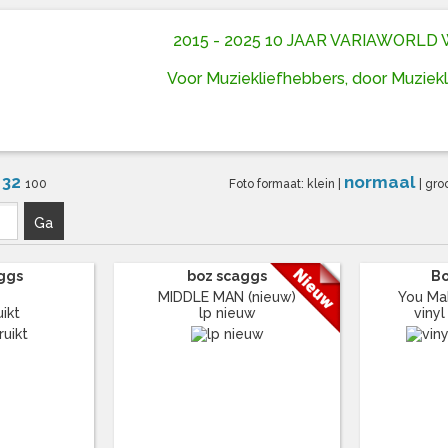
2015 - 2025 10 JAAR VARIAWORL
Voor Muziekliefhebbers, door Muziek
32
normaal
6
100
Foto formaat:
klein
|
|
gro
Ga
ggs
boz scaggs
Bo
MIDDLE MAN (nieuw)
You Mak
ikt
lp nieuw
vinyl