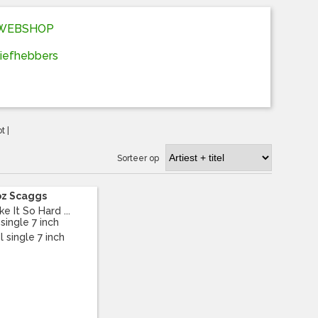
D WEBSHOP
liefhebbers
ot
|
Sorteer op
z Scaggs
e It So Hard ...
 single 7 inch