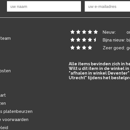
Nieuw:
o
 team
Bijna nieuw:
b
Zeer goed:
g
Alle items bevinden zich in 
Wilt u dit item in de winkel 
osten
"afhalen in winkel Deventer" 
Utrecht" tijdens het bestelpr
art
zen
ls platenbeurzen
e voorwaarden
eleid