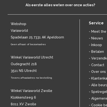
BEN CRAMER
(32)
Als eerste alles weten over onze acties?
BENNY NEYMAN
(37)
BILL EVANS
(25)
BILLIE HOLIDAY
(38)
Service
Webshop
BLANCMANGE
(12)
Variaworld
BOB DYLAN
(33)
- Meet the
BOB MARLEY & THE WAILERS
Spadelaan 25 7331 AK Apeldoorn
(13)
- Nieuws
BOLLAND & BOLLAND
(12)
Geen afhaal- of bezoekadres
- Inkoop
BONEY M.
(18)
- Betalen
BONNIE ST. CLAIRE
(17)
Winkel Variaworld Utrecht
- Verzendk
BONNIE TYLER
(11)
Oudegracht 218
- Contact
BRANT BJORK
(11)
3511 NS Utrecht
BRIAN JONESTOWN MASSACRE
(13)
- Over ons
BROTHERHOOD OF MAN
(11)
Tevens afhaaladres na bestelling
- Klantenka
BRYAN FERRY
(13)
- Alle beur
BUCKS FIZZ
(11)
Winkel Variaworld Zwolle
- Spelrege
BUDDY HOLLY
(13)
Klokkensteeg 6
- Algemen
BZN
(30)
8011 XV Zwolle
- Cookie b
C
(2376)