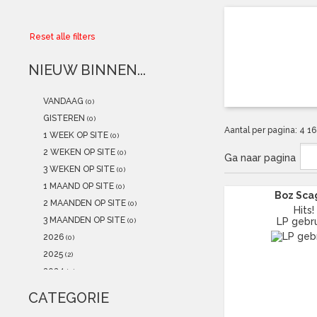
Collector
Reset alle filters
Aanbiedingen
NIEUW BINNEN...
Kadobonnen
VANDAAG
(0)
K-POP
(NEW)
GISTEREN
(0)
Aantal per pagina:
4
1
1 WEEK OP SITE
(0)
POSTERS
(NEW)
2 WEKEN OP SITE
(0)
Ga naar pagina
3 WEKEN OP SITE
(0)
Alle artikelen
1 MAAND OP SITE
(0)
Boz Sca
2 MAANDEN OP SITE
(0)
Hits!
3 MAANDEN OP SITE
LP gebru
(0)
2026
(0)
2025
(2)
2024
(0)
2023
(0)
CATEGORIE
2022
(0)