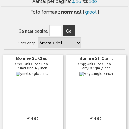
32
Aantal per pagina:
4
16
100
normaal
Foto formaat:
|
groot
|
Ga naar pagina
Ga
Sorteer op
Bonnie St. Clai...
Bonnie St. Clai...
amp; Unit Gloria Fea ...
amp; Unit Gloria Fea ...
vinyl single 7 inch
vinyl single 7 inch
€ 4.99
€ 4.99