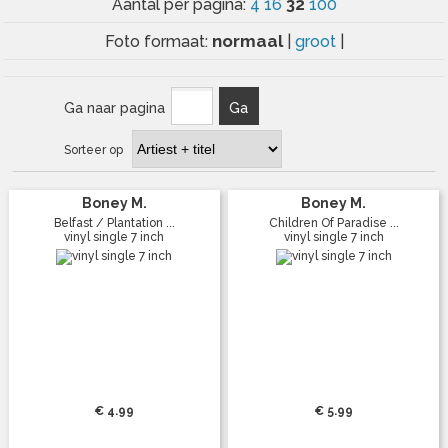
32
Aantal per pagina:
4
16
100
normaal
Foto formaat:
|
groot
|
Ga naar pagina
Ga
Sorteer op
Boney M.
Boney M.
Belfast / Plantation ...
Children Of Paradise ...
vinyl single 7 inch
vinyl single 7 inch
€ 4.99
€ 5.99