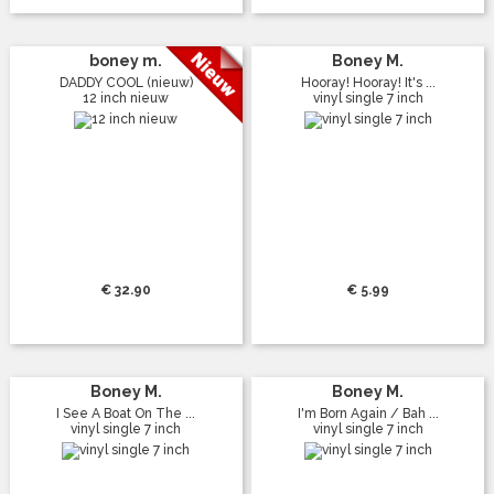
boney m.
Boney M.
DADDY COOL (nieuw)
Hooray! Hooray! It's ...
12 inch nieuw
vinyl single 7 inch
€ 32.90
€ 5.99
Boney M.
Boney M.
I See A Boat On The ...
I'm Born Again / Bah ...
vinyl single 7 inch
vinyl single 7 inch