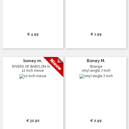
€ 4.99
€ 1.99
boney m.
Boney M.
RIVERS OF BABYLON (n ...
Strange
12 inch nieuw
vinyl single 7 inch
€ 32.90
€ 2.99