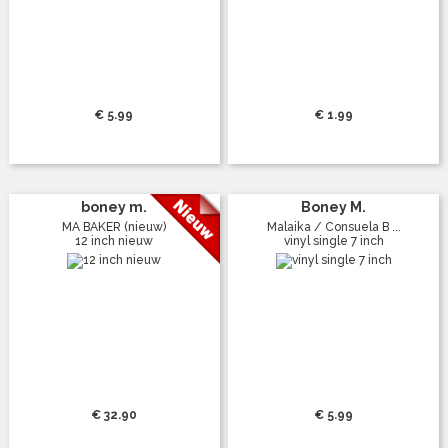
€ 5.99
€ 1.99
boney m.
Boney M.
MA BAKER (nieuw)
Malaika / Consuela B ...
12 inch nieuw
vinyl single 7 inch
€ 32.90
€ 5.99