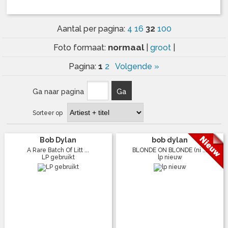
32
Aantal per pagina:
4
16
100
normaal
Foto formaat:
|
groot
|
1
Pagina:
2
Volgende »
Ga naar pagina
Ga
Sorteer op
Bob Dylan
bob dylan
A Rare Batch Of Litt ...
BLONDE ON BLONDE (ni ...
LP gebruikt
lp nieuw